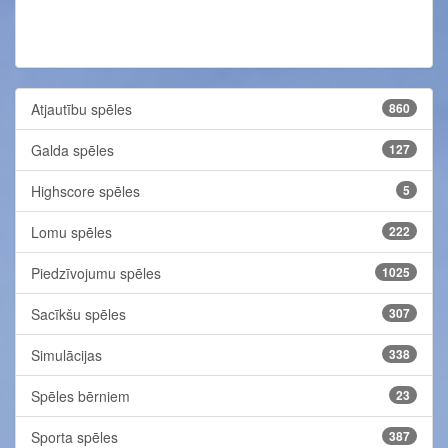
Atjautību spēles
860
Galda spēles
127
Highscore spēles
5
Lomu spēles
222
Piedzīvojumu spēles
1025
Sacīkšu spēles
307
Simulācijas
338
Spēles bērniem
23
Sporta spēles
387