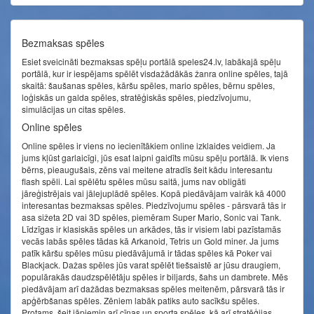
Bezmaksas spēles
Esiet sveicināti bezmaksas spēļu portālā speles24.lv, labākajā spēļu
portālā, kur ir iespējams spēlēt visdažādākās žanra online spēles, tajā
skaitā: šaušanas spēles, kāršu spēles, mario spēles, bērnu spēles,
loģiskās un galda spēles, stratēģiskās spēles, piedzīvojumu,
simulācijas un citas spēles.
Online spēles
Online spēles ir viens no iecienītākiem online izklaides veidiem. Ja
jums kļūst garlaicīgi, jūs esat laipni gaidīts mūsu spēļu portālā. Ik viens
bērns, pieaugušais, zēns vai meitene atradīs šeit kādu interesantu
flash spēli. Lai spēlētu spēles mūsu saitā, jums nav obligāti
jāreģistrējais vai jālejuplādē spēles. Kopā piedāvājam vairāk kā 4000
interesantas bezmaksas spēles. Piedzīvojumu spēles - pārsvarā tās ir
asa sižeta 2D vai 3D spēles, piemēram Super Mario, Sonic vai Tank.
Līdzīgas ir klasiskās spēles un arkādes, tās ir visiem labi pazīstamās
vecās labās spēles tādas kā Arkanoid, Tetris un Gold miner. Ja jums
patīk kāršu spēles mūsu piedāvājumā ir tādas spēles kā Poker vai
Blackjack. Dažas spēles jūs varat spēlēt tiešsaistē ar jūsu draugiem,
populārakās daudzspēlētāju spēles ir biljards, šahs un dambrete. Mēs
piedāvājam arī dažādas bezmaksas spēles meitenēm, pārsvarā tās ir
apģērbšanas spēles. Zēniem labāk patiks auto sacīkšu spēles.
Protams, šeit jāpiemin arī cīņas un sporta spēles, kā arī stratēģijas