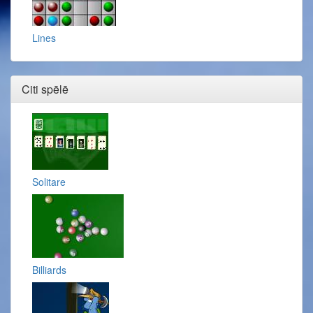
Lines
Citi spēlē
Solitare
Billiards