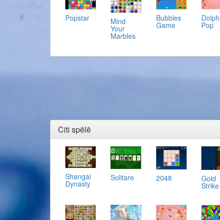
Popstar
Bubbles
Dolph
Mind
Game
Pop
Your
Marbles
Citi spēlē
Shangai
Solitare
2048
Gold
Dynasty
Strike