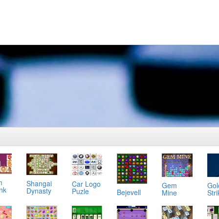
m
Shangai
Car Logo
Gol
Gem
ink
Dynasty
Puzle
Bejevell
Stri
Mine