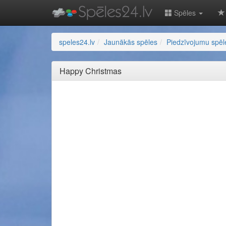
Spēles
speles24.lv
Jaunākās spēles
Piedzīvojumu spēl
Happy Christmas