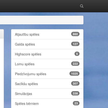
Atjautību spēles
860
Galda spēles
127
Highscore spēles
5
Lomu spēles
222
Piedzīvojumu spēles
1025
Sacīkšu spēles
307
Simulācijas
338
Spēles bērniem
23