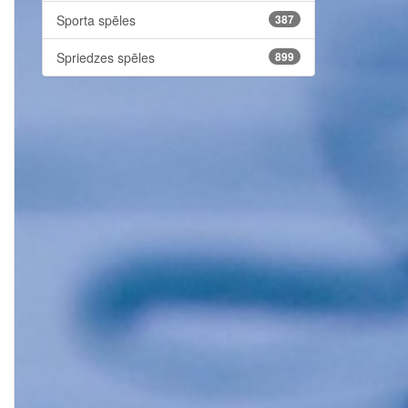
Sporta spēles
387
Spriedzes spēles
899