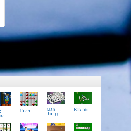
Mah
Billiards
Lines
d
Jongg
ke