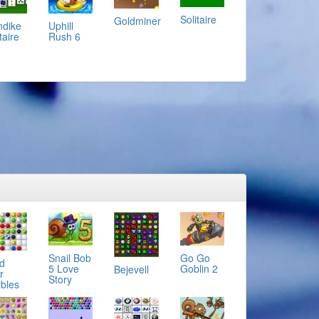
Solitaire
Goldminer
ndike
Uphill
taire
Rush 6
Snail Bob
Go Go
d
5 Love
Goblin 2
Bejevell
r
Story
bles