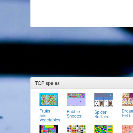
TOP spēles
Fruits
Drea
Bubble
Spider
and
Pet L
Shooter
Solitaire
Vegetables