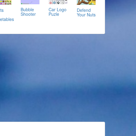
Bubble
Car Logo
Defend
ts
Shooter
Puzle
Your Nuts
etables