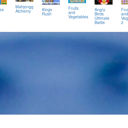
Mahjongg
Fruits
es
Kings
Angry
Frui
Alchemy
and
e
Rush
Birds
and
Vegetables
Ultimate
Veg
Battle
2