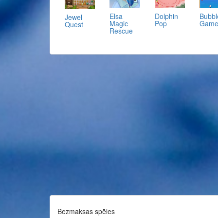
Elsa
Dolphin
Bubbl
Jewel
Magic
Pop
Gam
Quest
Rescue
Bezmaksas spēles