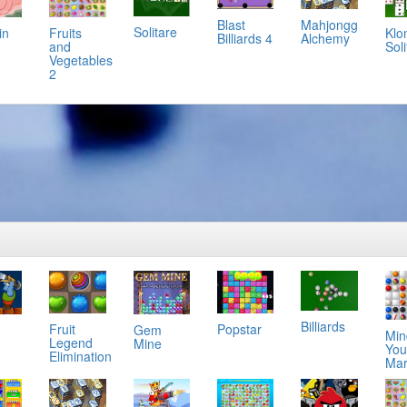
Mahjongg
Blast
Solitare
in
Klo
Fruits
Alchemy
Billiards 4
Soli
and
Vegetables
2
Billiards
Fruit
Popstar
Gem
Min
Legend
Mine
You
Elimination
Mar