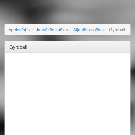
speles24.lv
Jaunākās spēles
Atjautību spēles
Gyroball
Gyroball