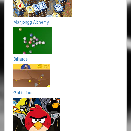
Mahjongg Alchemy
Billiards
Goldminer