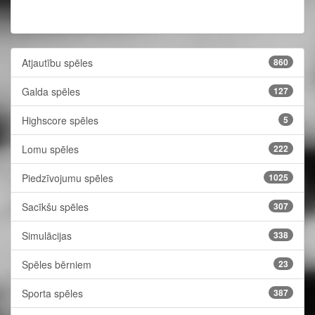
Atjautību spēles
860
Galda spēles
127
Highscore spēles
5
Lomu spēles
222
Piedzīvojumu spēles
1025
Sacīkšu spēles
307
Simulācijas
338
Spēles bērniem
23
Sporta spēles
387