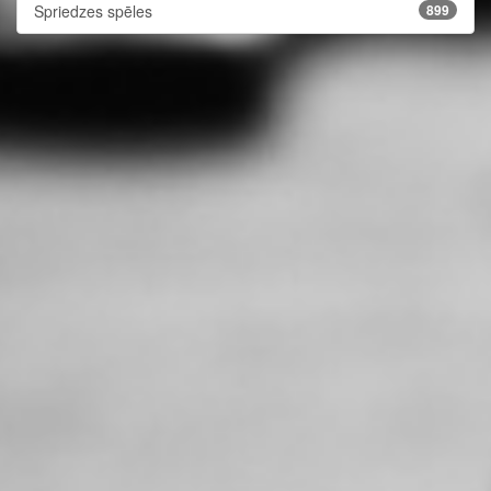
Spriedzes spēles
899