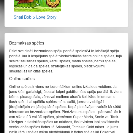
Snail Bob 5 Love Story
Bezmaksas spēles
Esiet sveicināti bezmaksas spēļu portālā speles24.lv, labākajā spēļu
portālā, kur ir iespējams spēlēt visdažādākās žanra online spēles, tajā
skaitā: šaušanas spēles, kāršu spēles, mario spēles, bērnu spēles,
loģiskās un galda spēles, stratēģiskās spēles, piedzīvojumu,
simulācijas un citas spēles.
Online spēles
Online spēles ir viens no iecienītākiem online izklaides veidiem. Ja
jums kļūst garlaicīgi, jūs esat laipni gaidīts mūsu spēļu portālā. Ik viens
bērns, pieaugušais, zēns vai meitene atradīs šeit kādu interesantu
flash spēli. Lai spēlētu spēles mūsu saitā, jums nav obligāti
jāreģistrējais vai jālejuplādē spēles. Kopā piedāvājam vairāk kā 4000
interesantas bezmaksas spēles. Piedzīvojumu spēles - pārsvarā tās ir
asa sižeta 2D vai 3D spēles, piemēram Super Mario, Sonic vai Tank.
Līdzīgas ir klasiskās spēles un arkādes, tās ir visiem labi pazīstamās
vecās labās spēles tādas kā Arkanoid, Tetris un Gold miner. Ja jums
patīk kāršu spēles mūsu piedāvājumā ir tādas spēles kā Poker vai