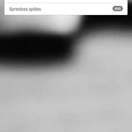
Spriedzes spēles
899