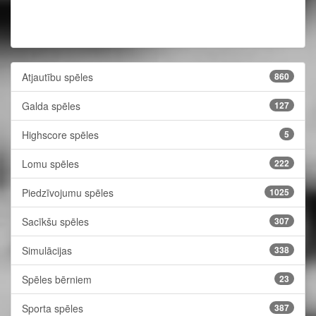
Atjautību spēles
860
Galda spēles
127
Highscore spēles
5
Lomu spēles
222
Piedzīvojumu spēles
1025
Sacīkšu spēles
307
Simulācijas
338
Spēles bērniem
23
Sporta spēles
387