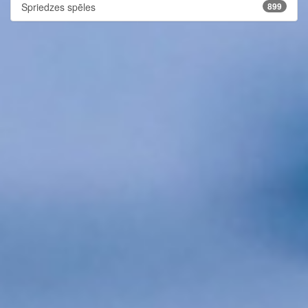
Spriedzes spēles
899