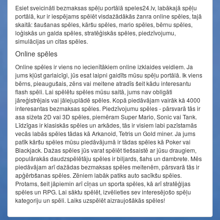
Esiet sveicināti bezmaksas spēļu portālā speles24.lv, labākajā spēļu
portālā, kur ir iespējams spēlēt visdažādākās žanra online spēles, tajā
skaitā: šaušanas spēles, kāršu spēles, mario spēles, bērnu spēles,
loģiskās un galda spēles, stratēģiskās spēles, piedzīvojumu,
simulācijas un citas spēles.
Online spēles
Online spēles ir viens no iecienītākiem online izklaides veidiem. Ja
jums kļūst garlaicīgi, jūs esat laipni gaidīts mūsu spēļu portālā. Ik viens
bērns, pieaugušais, zēns vai meitene atradīs šeit kādu interesantu
flash spēli. Lai spēlētu spēles mūsu saitā, jums nav obligāti
jāreģistrējais vai jālejuplādē spēles. Kopā piedāvājam vairāk kā 4000
interesantas bezmaksas spēles. Piedzīvojumu spēles - pārsvarā tās ir
asa sižeta 2D vai 3D spēles, piemēram Super Mario, Sonic vai Tank.
Līdzīgas ir klasiskās spēles un arkādes, tās ir visiem labi pazīstamās
vecās labās spēles tādas kā Arkanoid, Tetris un Gold miner. Ja jums
patīk kāršu spēles mūsu piedāvājumā ir tādas spēles kā Poker vai
Blackjack. Dažas spēles jūs varat spēlēt tiešsaistē ar jūsu draugiem,
populārakās daudzspēlētāju spēles ir biljards, šahs un dambrete. Mēs
piedāvājam arī dažādas bezmaksas spēles meitenēm, pārsvarā tās ir
apģērbšanas spēles. Zēniem labāk patiks auto sacīkšu spēles.
Protams, šeit jāpiemin arī cīņas un sporta spēles, kā arī stratēģijas
spēles un RPG. Lai sāktu spēlēt, izvēlieties sev interesējošo spēļu
kategoriju un spēli. Laiks uzspēlēt aizraujošākās spēles!