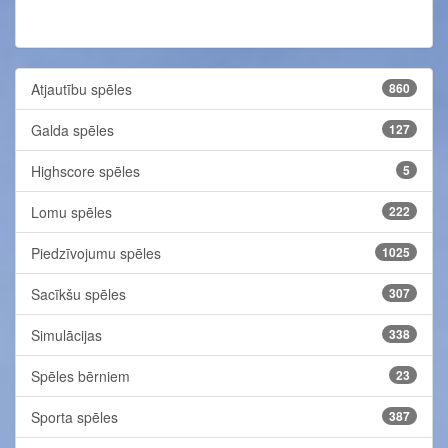
Atjautību spēles
860
Galda spēles
127
Highscore spēles
5
Lomu spēles
222
Piedzīvojumu spēles
1025
Sacīkšu spēles
307
Simulācijas
338
Spēles bērniem
23
Sporta spēles
387