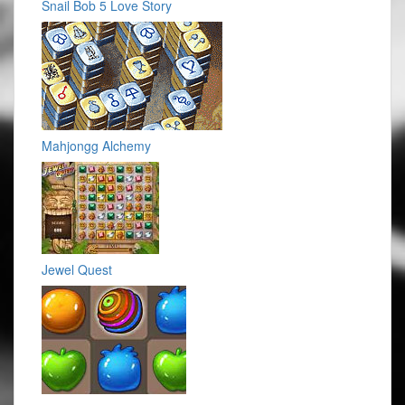
Snail Bob 5 Love Story
Mahjongg Alchemy
Jewel Quest