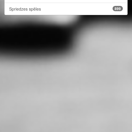
Spriedzes spēles
899