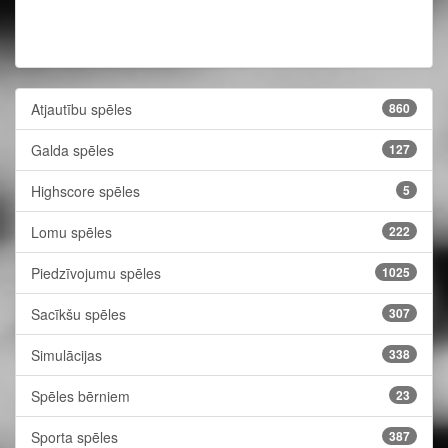
Atjautību spēles
860
Galda spēles
127
Highscore spēles
5
Lomu spēles
222
Piedzīvojumu spēles
1025
Sacīkšu spēles
307
Simulācijas
338
Spēles bērniem
23
Sporta spēles
387