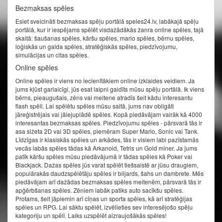
Bezmaksas spēles
Esiet sveicināti bezmaksas spēļu portālā speles24.lv, labākajā spēļu
portālā, kur ir iespējams spēlēt visdažādākās žanra online spēles, tajā
skaitā: šaušanas spēles, kāršu spēles, mario spēles, bērnu spēles,
loģiskās un galda spēles, stratēģiskās spēles, piedzīvojumu,
simulācijas un citas spēles.
Online spēles
Online spēles ir viens no iecienītākiem online izklaides veidiem. Ja
jums kļūst garlaicīgi, jūs esat laipni gaidīts mūsu spēļu portālā. Ik viens
bērns, pieaugušais, zēns vai meitene atradīs šeit kādu interesantu
flash spēli. Lai spēlētu spēles mūsu saitā, jums nav obligāti
jāreģistrējais vai jālejuplādē spēles. Kopā piedāvājam vairāk kā 4000
interesantas bezmaksas spēles. Piedzīvojumu spēles - pārsvarā tās ir
asa sižeta 2D vai 3D spēles, piemēram Super Mario, Sonic vai Tank.
Līdzīgas ir klasiskās spēles un arkādes, tās ir visiem labi pazīstamās
vecās labās spēles tādas kā Arkanoid, Tetris un Gold miner. Ja jums
patīk kāršu spēles mūsu piedāvājumā ir tādas spēles kā Poker vai
Blackjack. Dažas spēles jūs varat spēlēt tiešsaistē ar jūsu draugiem,
populārakās daudzspēlētāju spēles ir biljards, šahs un dambrete. Mēs
piedāvājam arī dažādas bezmaksas spēles meitenēm, pārsvarā tās ir
apģērbšanas spēles. Zēniem labāk patiks auto sacīkšu spēles.
Protams, šeit jāpiemin arī cīņas un sporta spēles, kā arī stratēģijas
spēles un RPG. Lai sāktu spēlēt, izvēlieties sev interesējošo spēļu
kategoriju un spēli. Laiks uzspēlēt aizraujošākās spēles!