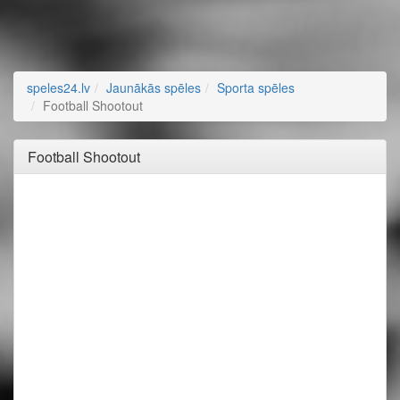
speles24.lv
Jaunākās spēles
Sporta spēles
Football Shootout
Football Shootout