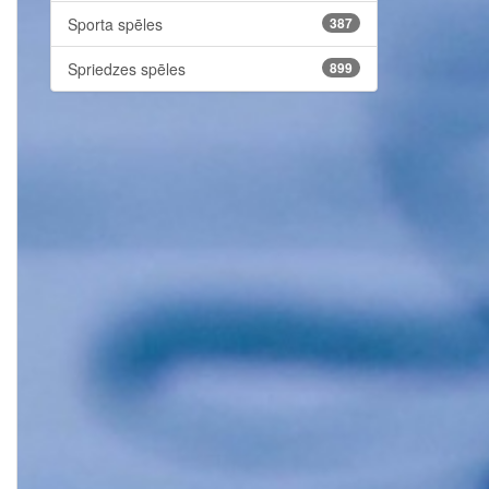
Sporta spēles
387
Spriedzes spēles
899