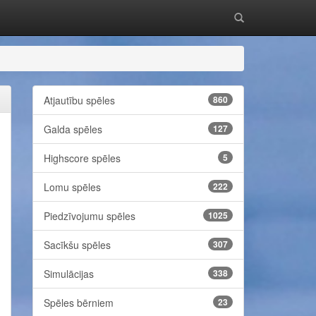
Atjautību spēles
860
Galda spēles
127
Highscore spēles
5
Lomu spēles
222
Piedzīvojumu spēles
1025
Sacīkšu spēles
307
Simulācijas
338
Spēles bērniem
23