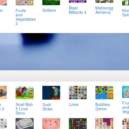
Mahjongg
Blast
Solitare
in
Klo
Fruits
Alchemy
Billiards 4
Soli
and
Vegetables
2
Frui
o
Snail Bob
Lines
Bubbles
Gold
and
n 2
5 Love
Game
Strike
Veg
Story