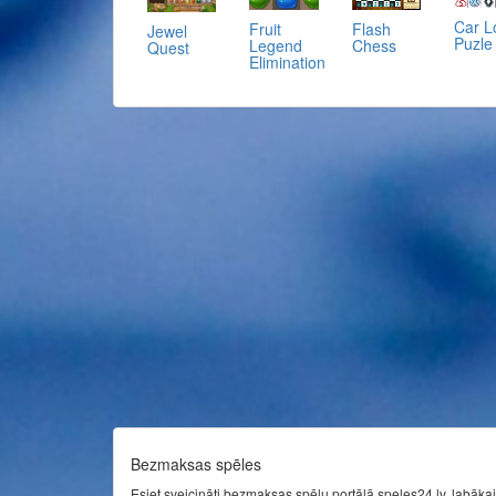
Car L
Fruit
Flash
Jewel
Puzle
Legend
Chess
Quest
Elimination
Bezmaksas spēles
Esiet sveicināti bezmaksas spēļu portālā speles24.lv, labākaj