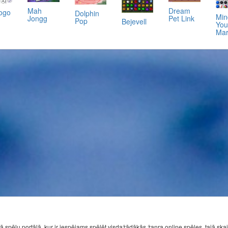
Dream
Mah
ogo
Dolphin
Min
Pet Link
Jongg
Pop
Bejevell
You
Mar
ā spēļu portālā, kur ir iespējams spēlēt visdažādākās žanra online spēles, tajā ska