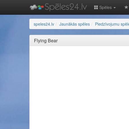
Spēles
speles24.lv
Jaunākās spēles
Piedzīvojumu spēl
Flying Bear