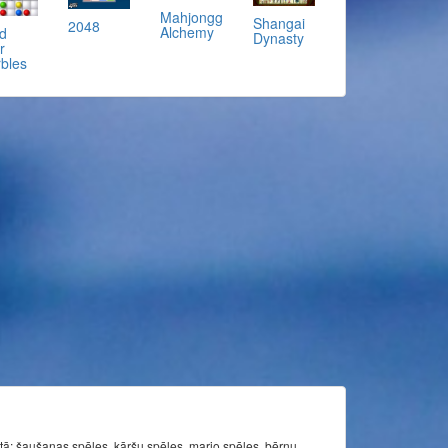
Mahjongg
Shangai
2048
Alchemy
d
Dynasty
r
bles
itā: šaušanas spēles, kāršu spēles, mario spēles, bērnu