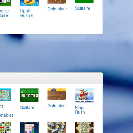
Solitaire
Goldminer
ndike
Uphill
taire
Rush 6
Goldminer
ts
Solitare
Kings
Rush
etables