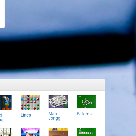
Mah
Billiards
Lines
d
Jongg
ke