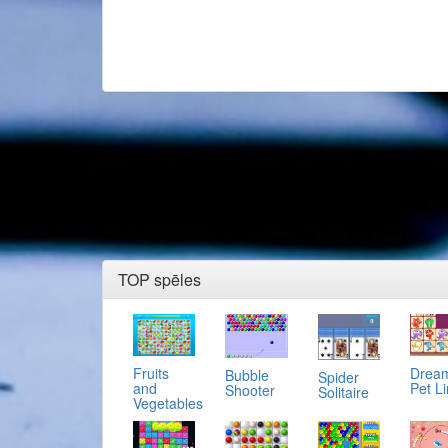
TOP spēles
Fruits
Drea
Bubble
Spider
and
Pet L
Shooter
Solitaire
Vegetables