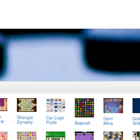
m
Shangai
Car Logo
Gol
Gem
ink
Dynasty
Puzle
Bejevell
Stri
Mine