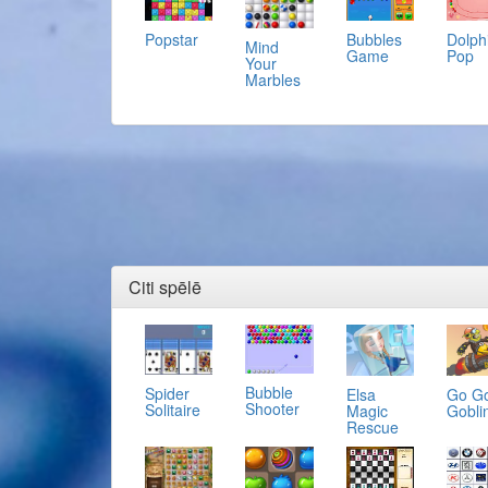
Popstar
Bubbles
Dolph
Mind
Game
Pop
Your
Marbles
Citi spēlē
Bubble
Spider
Elsa
Go G
Shooter
Solitaire
Magic
Gobli
Rescue