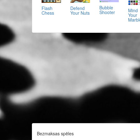
Bubble
Flash
Defend
Mind
Shooter
Chess
Your Nuts
Your
Marbl
Bezmaksas spēles