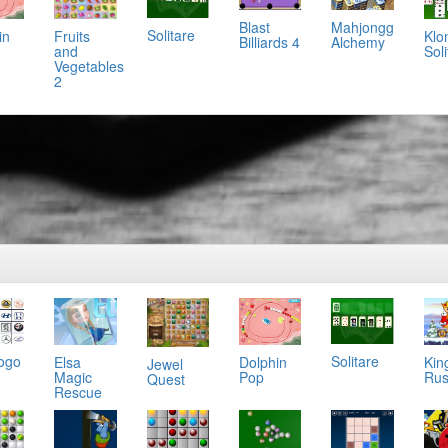
Mahjongg
Blast
Solitare
in
Klo
Fruits
Alchemy
Billiards 4
Soli
and
Vegetables
2
ogo
Solitare
Elsa
Dolphin
Kin
Jewel
Magic
Pop
Ru
Quest
Rescue