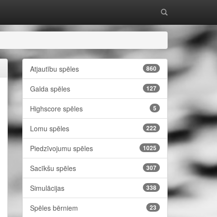
Atjautību spēles
860
Galda spēles
127
Highscore spēles
5
Lomu spēles
222
Piedzīvojumu spēles
1025
Sacīkšu spēles
307
Simulācijas
338
Spēles bērniem
23