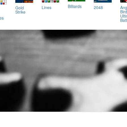
Billiards
Lines
2048
Ang
Gold
Bir
Strike
Ult
es
Batt