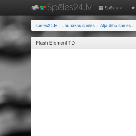
Spēles
speles24.lv
Jaunākās spēles
Atjautību spēles
Flash Element TD