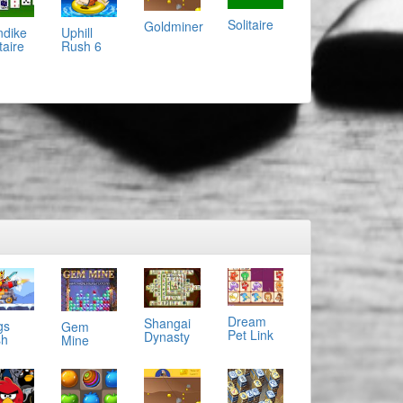
Solitaire
Goldminer
ndike
Uphill
taire
Rush 6
Dream
Shangai
gs
Gem
Pet Link
Dynasty
sh
Mine