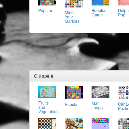
Popstar
Bubbles
Dolph
Mind
Game
Pop
Your
Marbles
Citi spēlē
Fruits
Mah
Car L
Popstar
and
Jongg
Puzle
Vegetables