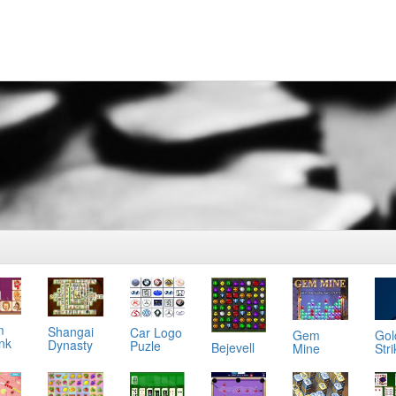
m
Shangai
Car Logo
Gol
Gem
ink
Dynasty
Puzle
Bejevell
Stri
Mine