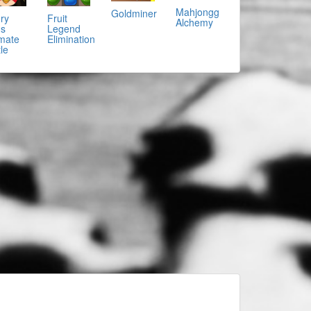
Mahjongg
Goldminer
ry
Fruit
Alchemy
ds
Legend
imate
Elimination
le