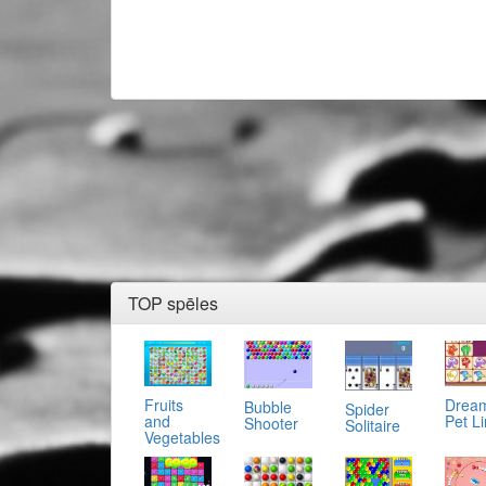
TOP spēles
Fruits
Drea
Bubble
Spider
and
Pet L
Shooter
Solitaire
Vegetables