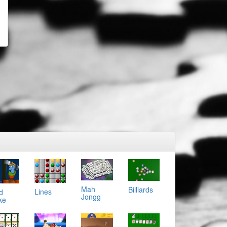
Mah
Billiards
Lines
d
Jongg
ke