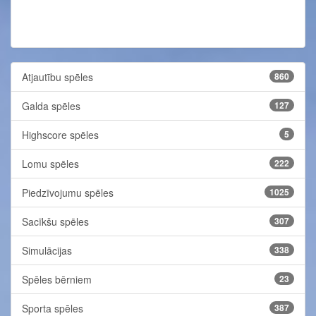
Atjautību spēles
860
Galda spēles
127
Highscore spēles
5
Lomu spēles
222
Piedzīvojumu spēles
1025
Sacīkšu spēles
307
Simulācijas
338
Spēles bērniem
23
Sporta spēles
387