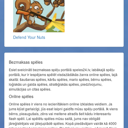
Defend Your Nuts
Bezmaksas spēles
Esiet sveicināti bezmaksas spēļu portālā speles24.lv, labākajā spēļu
portālā, kur ir iespējams spēlēt visdažādākās žanra online spēles, tajā
skaitā: šaušanas spēles, kāršu spēles, mario spēles, bērnu spēles,
loģiskās un galda spēles, stratēģiskās spēles, piedzīvojumu,
simulācijas un citas spēles.
Online spēles
Online spēles ir viens no iecienītākiem online izklaides veidiem. Ja
jums kļūst garlaicīgi, jūs esat laipni gaidīts mūsu spēļu portālā. Ik viens
bērns, pieaugušais, zēns vai meitene atradīs šeit kādu interesantu
flash spēli. Lai spēlētu spēles mūsu saitā, jums nav obligāti
jāreģistrējais vai jālejuplādē spēles. Kopā piedāvājam vairāk kā 4000