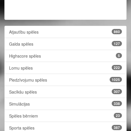
Atjautību spēles
860
Galda spēles
127
Highscore spēles
5
Lomu spēles
222
Piedzīvojumu spēles
1025
Sacīkšu spēles
307
Simulācijas
338
Spēles bērniem
23
Sporta spēles
387