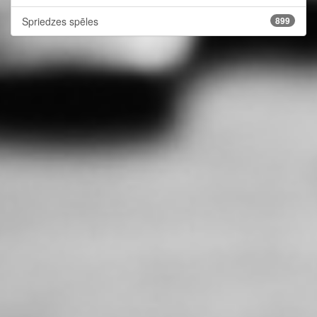
Spriedzes spēles
899