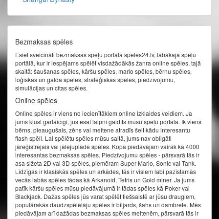
Bezmaksas spēles
Esiet sveicināti bezmaksas spēļu portālā speles24.lv, labākajā spēļu
portālā, kur ir iespējams spēlēt visdažādākās žanra online spēles, tajā
skaitā: šaušanas spēles, kāršu spēles, mario spēles, bērnu spēles,
loģiskās un galda spēles, stratēģiskās spēles, piedzīvojumu,
simulācijas un citas spēles.
Online spēles
Online spēles ir viens no iecienītākiem online izklaides veidiem. Ja
jums kļūst garlaicīgi, jūs esat laipni gaidīts mūsu spēļu portālā. Ik viens
bērns, pieaugušais, zēns vai meitene atradīs šeit kādu interesantu
flash spēli. Lai spēlētu spēles mūsu saitā, jums nav obligāti
jāreģistrējais vai jālejuplādē spēles. Kopā piedāvājam vairāk kā 4000
interesantas bezmaksas spēles. Piedzīvojumu spēles - pārsvarā tās ir
asa sižeta 2D vai 3D spēles, piemēram Super Mario, Sonic vai Tank.
Līdzīgas ir klasiskās spēles un arkādes, tās ir visiem labi pazīstamās
vecās labās spēles tādas kā Arkanoid, Tetris un Gold miner. Ja jums
patīk kāršu spēles mūsu piedāvājumā ir tādas spēles kā Poker vai
Blackjack. Dažas spēles jūs varat spēlēt tiešsaistē ar jūsu draugiem,
populārakās daudzspēlētāju spēles ir biljards, šahs un dambrete. Mēs
piedāvājam arī dažādas bezmaksas spēles meitenēm, pārsvarā tās ir