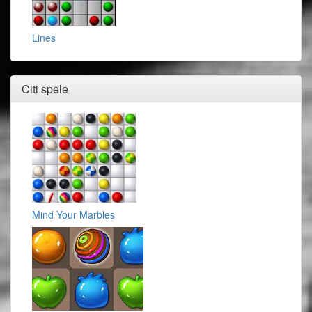
Lines
Citi spēlē
Mind Your Marbles