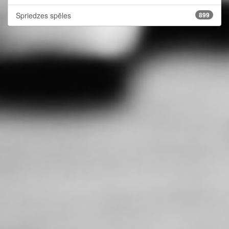
Spriedzes spēles
899