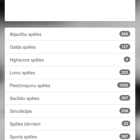
Atjautību spēles
860
Galda spēles
127
Highscore spēles
5
Lomu spēles
222
Piedzīvojumu spēles
1025
Sacīkšu spēles
307
Simulācijas
338
Spēles bērniem
23
Sporta spēles
387