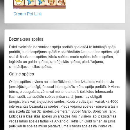
Dream Pet Link
Bezmaksas spēles
Esiet sveicināti bezmaksas spēļu portālā speles24.lv, labākajā spēļu
portālā, kur ir iespējams spēlēt visdažādākās žanra online spēles, tajā
skaitā: šaušanas spēles, kāršu spēles, mario spēles, bērnu spēles,
loģiskās un galda spēles, stratēģiskās spēles, piedzīvojumu,
simulācijas un citas spēles.
Online spēles
Online spēles ir viens no iecienītākiem online izklaides veidiem. Ja
jums kļūst garlaicīgi, jūs esat laipni gaidīts mūsu spēļu portālā. Ik viens
bērns, pieaugušais, zēns vai meitene atradīs šeit kādu interesantu
flash spēli. Lai spēlētu spēles mūsu saitā, jums nav obligāti
jāreģistrējais vai jālejuplādē spēles. Kopā piedāvājam vairāk kā 4000
interesantas bezmaksas spēles. Piedzīvojumu spēles - pārsvarā tās ir
asa sižeta 2D vai 3D spēles, piemēram Super Mario, Sonic vai Tank.
Līdzīgas ir klasiskās spēles un arkādes, tās ir visiem labi pazīstamās
vecās labās spēles tādas kā Arkanoid, Tetris un Gold miner. Ja jums
patīk kāršu spēles mūsu piedāvājumā ir tādas spēles kā Poker vai