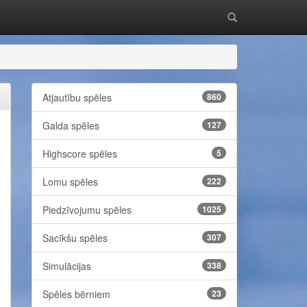
Atjautību spēles
860
Galda spēles
127
Highscore spēles
5
Lomu spēles
222
Piedzīvojumu spēles
1025
Sacīkšu spēles
307
Simulācijas
338
Spēles bērniem
23