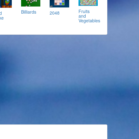
Fruits
Billiards
2048
d
and
ke
Vegetables