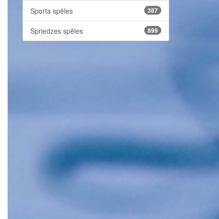
Sporta spēles
387
Spriedzes spēles
899