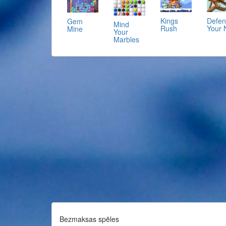
Kings
Defe
Gem
Mind
Rush
Your 
Mine
Your
Marbles
Bezmaksas spēles