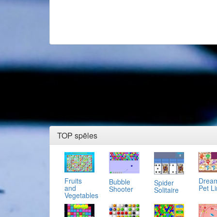
TOP spēles
Fruits
Drea
Bubble
Spider
and
Pet L
Shooter
Solitaire
Vegetables