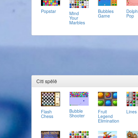
Popstar
Bubbles
Dolph
Mind
Game
Pop
Your
Marbles
Citi spēlē
Bubble
Flash
Fruit
Lines
Shooter
Chess
Legend
Elimination