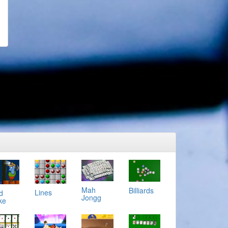
Mah
Billiards
Lines
d
Jongg
ke