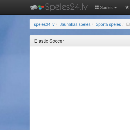
Spēles
speles24.lv
Jaunākās spēles
Sporta spēles
El
Elastic Soccer