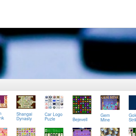
m
Shangai
Car Logo
Gol
Gem
ink
Dynasty
Puzle
Bejevell
Stri
Mine