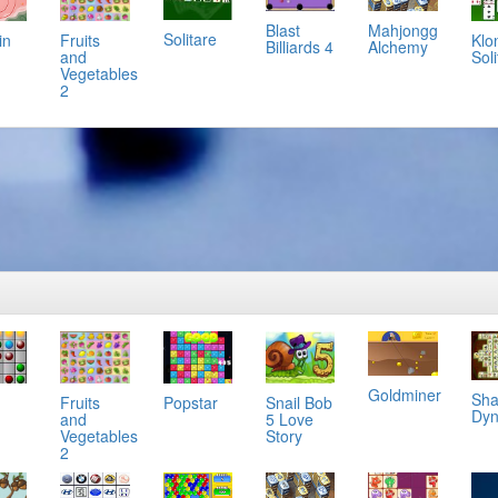
Mahjongg
Blast
Solitare
in
Klo
Fruits
Alchemy
Billiards 4
Soli
and
Vegetables
2
Goldminer
Sha
Popstar
Snail Bob
Fruits
Dyn
5 Love
and
Story
Vegetables
2