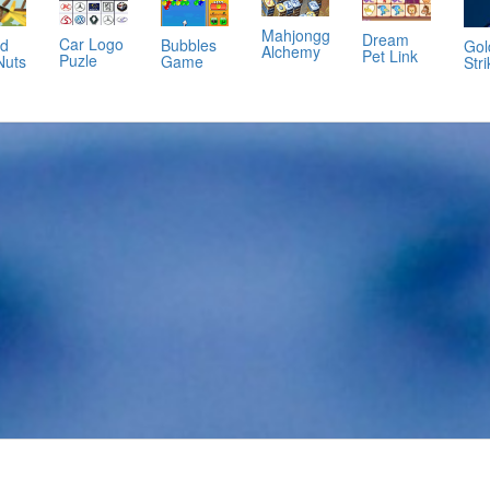
Mahjongg
Dream
Car Logo
nd
Bubbles
Gol
Alchemy
Pet Link
Puzle
Nuts
Game
Stri