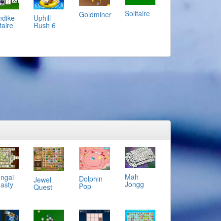
Solitaire
Goldminer
ndike
Uphill
taire
Rush 6
Mah
ngai
Dolphin
Jewel
Jongg
asty
Pop
Quest