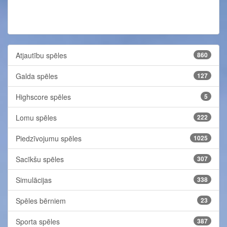
Atjautību spēles
860
Galda spēles
127
Highscore spēles
5
Lomu spēles
222
Piedzīvojumu spēles
1025
Sacīkšu spēles
307
Simulācijas
338
Spēles bērniem
23
Sporta spēles
387