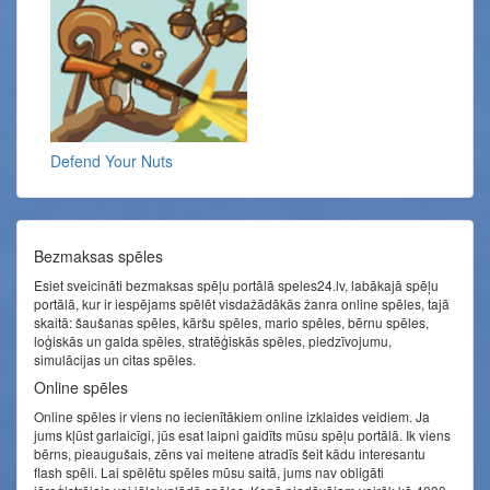
Defend Your Nuts
Bezmaksas spēles
Esiet sveicināti bezmaksas spēļu portālā speles24.lv, labākajā spēļu
portālā, kur ir iespējams spēlēt visdažādākās žanra online spēles, tajā
skaitā: šaušanas spēles, kāršu spēles, mario spēles, bērnu spēles,
loģiskās un galda spēles, stratēģiskās spēles, piedzīvojumu,
simulācijas un citas spēles.
Online spēles
Online spēles ir viens no iecienītākiem online izklaides veidiem. Ja
jums kļūst garlaicīgi, jūs esat laipni gaidīts mūsu spēļu portālā. Ik viens
bērns, pieaugušais, zēns vai meitene atradīs šeit kādu interesantu
flash spēli. Lai spēlētu spēles mūsu saitā, jums nav obligāti