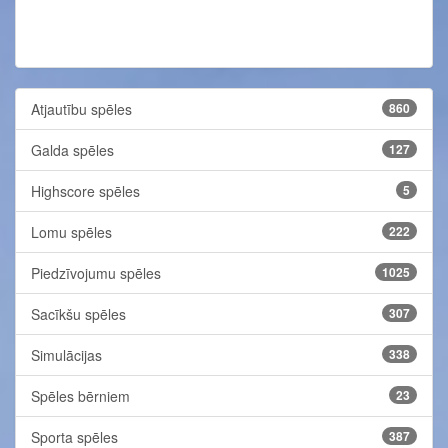
Atjautību spēles
860
Galda spēles
127
Highscore spēles
5
Lomu spēles
222
Piedzīvojumu spēles
1025
Sacīkšu spēles
307
Simulācijas
338
Spēles bērniem
23
Sporta spēles
387