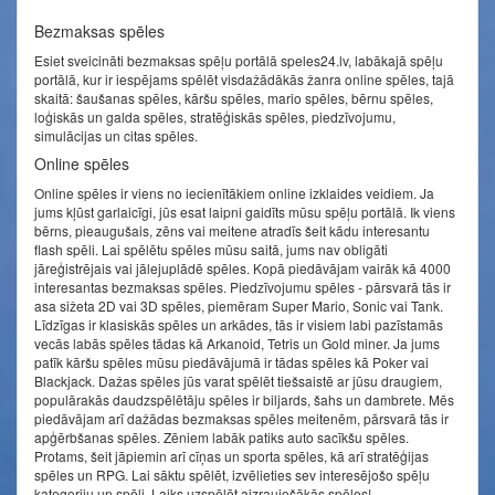
Bezmaksas spēles
Esiet sveicināti bezmaksas spēļu portālā speles24.lv, labākajā spēļu
portālā, kur ir iespējams spēlēt visdažādākās žanra online spēles, tajā
skaitā: šaušanas spēles, kāršu spēles, mario spēles, bērnu spēles,
loģiskās un galda spēles, stratēģiskās spēles, piedzīvojumu,
simulācijas un citas spēles.
Online spēles
Online spēles ir viens no iecienītākiem online izklaides veidiem. Ja
jums kļūst garlaicīgi, jūs esat laipni gaidīts mūsu spēļu portālā. Ik viens
bērns, pieaugušais, zēns vai meitene atradīs šeit kādu interesantu
flash spēli. Lai spēlētu spēles mūsu saitā, jums nav obligāti
jāreģistrējais vai jālejuplādē spēles. Kopā piedāvājam vairāk kā 4000
interesantas bezmaksas spēles. Piedzīvojumu spēles - pārsvarā tās ir
asa sižeta 2D vai 3D spēles, piemēram Super Mario, Sonic vai Tank.
Līdzīgas ir klasiskās spēles un arkādes, tās ir visiem labi pazīstamās
vecās labās spēles tādas kā Arkanoid, Tetris un Gold miner. Ja jums
patīk kāršu spēles mūsu piedāvājumā ir tādas spēles kā Poker vai
Blackjack. Dažas spēles jūs varat spēlēt tiešsaistē ar jūsu draugiem,
populārakās daudzspēlētāju spēles ir biljards, šahs un dambrete. Mēs
piedāvājam arī dažādas bezmaksas spēles meitenēm, pārsvarā tās ir
apģērbšanas spēles. Zēniem labāk patiks auto sacīkšu spēles.
Protams, šeit jāpiemin arī cīņas un sporta spēles, kā arī stratēģijas
spēles un RPG. Lai sāktu spēlēt, izvēlieties sev interesējošo spēļu
kategoriju un spēli. Laiks uzspēlēt aizraujošākās spēles!