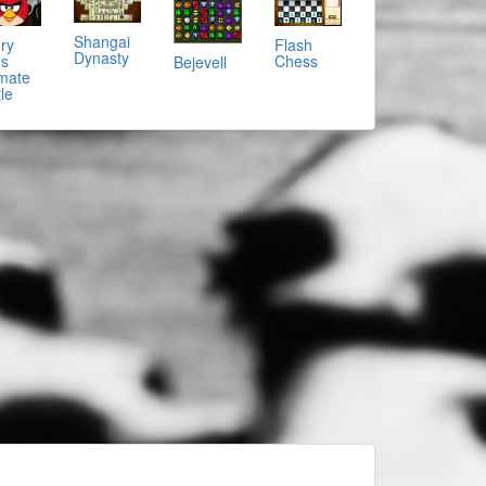
Shangai
ry
Flash
Dynasty
ds
Chess
Bejevell
imate
le