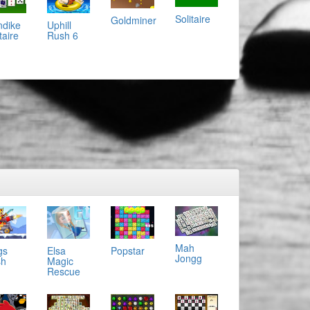
Solitaire
Goldminer
ndike
Uphill
taire
Rush 6
Mah
gs
Elsa
Popstar
Jongg
sh
Magic
Rescue