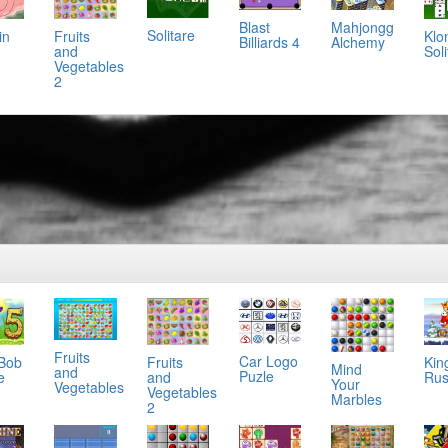
Mahjongg
Blast
Solitare
in
Klo
Fruits
Alchemy
Billiards 4
Soli
and
Vegetables
2
Fruits
Car Logo
 Bob
Kin
Fruits
Mind
and
Puzle
e
Ru
and
Your
Vegetables
Vegetables
Marbles
2