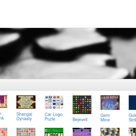
m
Shangai
Car Logo
Gol
Gem
ink
Dynasty
Puzle
Bejevell
Stri
Mine