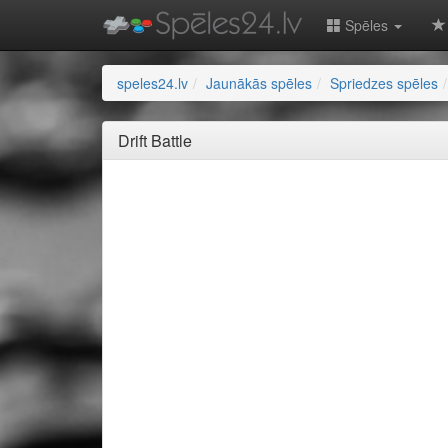
Spēles
speles24.lv
Jaunākās spēles
Spriedzes spēles
Drift Battle