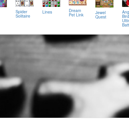
Dream
Spider
Lines
Ang
Jewel
Pet Link
Solitaire
Bir
Quest
Ult
Batt