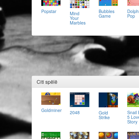
Popstar
Bubbles
Dolph
Mind
Game
Pop
Your
Marbles
Citi spēlē
Goldminer
2048
Snail
Gold
5 Lov
Strike
Story