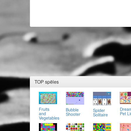
TOP spēles
Fruits
Drea
Bubble
Spider
and
Pet L
Shooter
Solitaire
Vegetables