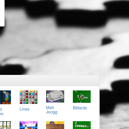
Mah
Billiards
Lines
d
Jongg
ke