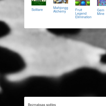
Mahjongg
Solitare
Fruit
Gem
Alchemy
Legend
Mine
Elimination
Bezmaksas spēles