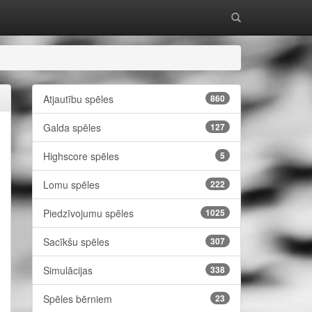
Atjautību spēles
860
Galda spēles
127
Highscore spēles
5
Lomu spēles
222
Piedzīvojumu spēles
1025
Sacīkšu spēles
307
Simulācijas
338
Spēles bērniem
23