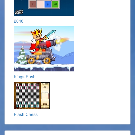
2048
Kings Rush
Flash Chess