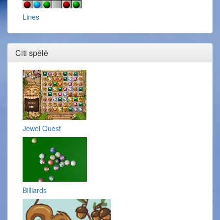
Lines
Citi spēlē
Jewel Quest
Billiards