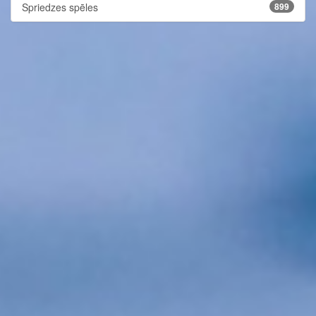
Spriedzes spēles
899