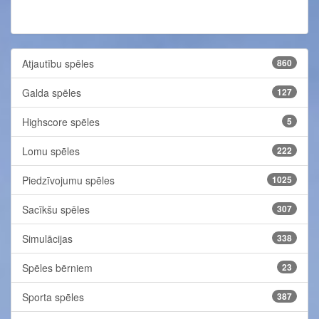
Atjautību spēles
860
Galda spēles
127
Highscore spēles
5
Lomu spēles
222
Piedzīvojumu spēles
1025
Sacīkšu spēles
307
Simulācijas
338
Spēles bērniem
23
Sporta spēles
387