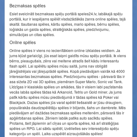
Bezmaksas spēles
Esiet sveicināti bezmaksas spēļu portālā speles24.lv, labākajā spēļu
portālā, kur ir iespējams spēlēt visdažādākās žanra online spēles, tajā
skaitā: šaušanas spēles, kāršu spēles, mario spēles, bērnu spēles,
loģiskās un galda spēles, stratēģiskās spēles, piedzīvojumu,
simulācijas un citas spēles.
Online spēles
Online spēles ir viens no iecienītākiem online izklaides veidiem. Ja
jums kļūst garlaicīgi, jūs esat laipni gaidīts mūsu spēļu portālā. Ik viens
bērns, pieaugušais, zēns vai meitene atradīs šeit kādu interesantu
flash spēli. Lai spēlētu spēles mūsu saitā, jums nav obligāti
jāreģistrējais vai jālejuplādē spēles. Kopā piedāvājam vairāk kā 4000
interesantas bezmaksas spēles. Piedzīvojumu spēles - pārsvarā tās ir
asa sižeta 2D vai 3D spēles, piemēram Super Mario, Sonic vai Tank.
Līdzīgas ir klasiskās spēles un arkādes, tās ir visiem labi pazīstamās
vecās labās spēles tādas kā Arkanoid, Tetris un Gold miner. Ja jums
patīk kāršu spēles mūsu piedāvājumā ir tādas spēles kā Poker vai
Blackjack. Dažas spēles jūs varat spēlēt tiešsaistē ar jūsu draugiem,
populārakās daudzspēlētāju spēles ir biljards, šahs un dambrete. Mēs
piedāvājam arī dažādas bezmaksas spēles meitenēm, pārsvarā tās ir
apģērbšanas spēles. Zēniem labāk patiks auto sacīkšu spēles.
Protams, šeit jāpiemin arī cīņas un sporta spēles, kā arī stratēģijas
spēles un RPG. Lai sāktu spēlēt, izvēlieties sev interesējošo spēļu
kategoriju un spēli. Laiks uzspēlēt aizraujošākās spēles!