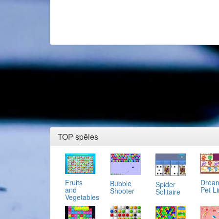
TOP spēles
Fruits
Drea
Bubble
Spider
and
Pet L
Shooter
Solitaire
Vegetables