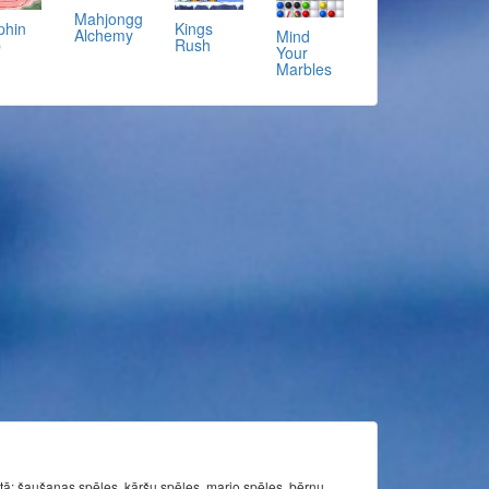
Mahjongg
phin
Kings
Alchemy
Mind
p
Rush
Your
Marbles
itā: šaušanas spēles, kāršu spēles, mario spēles, bērnu