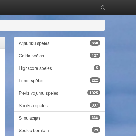
Atjautību spēles
860
Galda spēles
127
Highscore spēles
5
Lomu spēles
222
Piedzīvojumu spēles
1025
Sacīkšu spēles
307
Simulācijas
338
Spēles bērniem
23