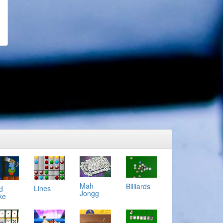
Mah
Billiards
Lines
d
Jongg
ke