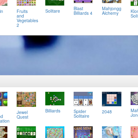
Mahjongg
Blast
Solitare
in
Klo
Fruits
Alchemy
Billiards 4
Soli
and
Vegetables
2
Ma
Billiards
Spider
2048
Jewel
Jon
Solitaire
nd
Quest
ation