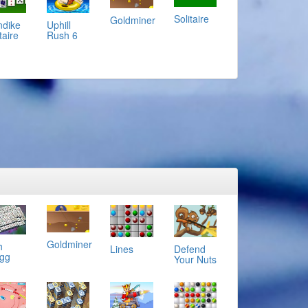
Solitaire
Goldminer
ndike
Uphill
taire
Rush 6
Goldminer
h
Lines
Defend
gg
Your Nuts