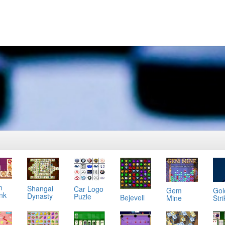
m
Shangai
Car Logo
Gol
Gem
ink
Dynasty
Puzle
Bejevell
Stri
Mine