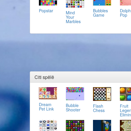
Popstar
Bubbles
Dolph
Mind
Game
Pop
Your
Marbles
Citi spēlē
Dream
Bubble
Flash
Fruit
Pet Link
Shooter
Chess
Lege
Elimin