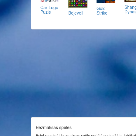
Shang
Car Logo
Gold
Dynas
Puzle
Bejevell
Strike
Bezmaksas spēles
Esiet sveicināti bezmaksas spēļu portālā speles24.lv, labākaj