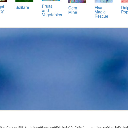
Fruits
ai
Solitare
Elsa
Dol
Gem
and
ty
Magic
Po
Mine
Vegetables
Rescue
ā spēļu portālā, kur ir iespējams spēlēt visdažādākās žanra online spēles, tajā ska