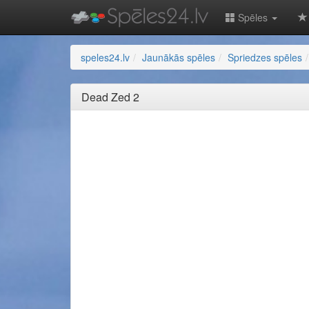
Spēles
speles24.lv
Jaunākās spēles
Spriedzes spēles
Dead Zed 2