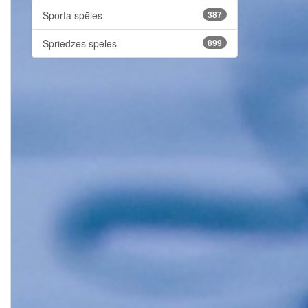
Sporta spēles
387
Spriedzes spēles
899