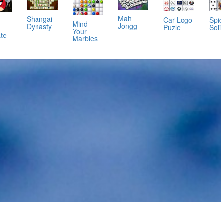
Mah
Shangai
Car Logo
Spi
Mind
Jongg
Dynasty
Puzle
Soli
Your
ate
Marbles