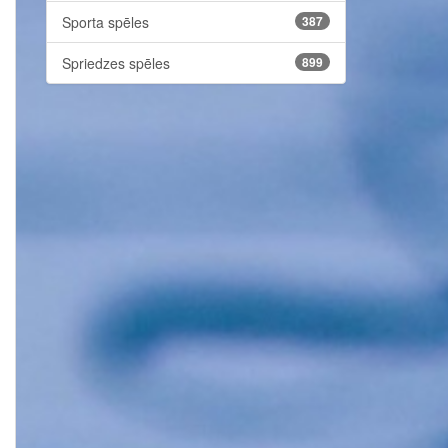
Sporta spēles
387
Spriedzes spēles
899