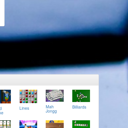
Mah
Billiards
Lines
d
Jongg
ke