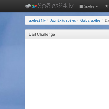
Spēles
speles24.lv
Jaunākās spēles
Galda spēles
Da
Dart Challenge