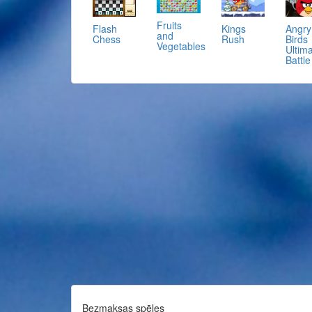
Fruits
Flash
Kings
Angry
and
Chess
Rush
Birds
Vegetables
Ultim
Battle
Bezmaksas spēles