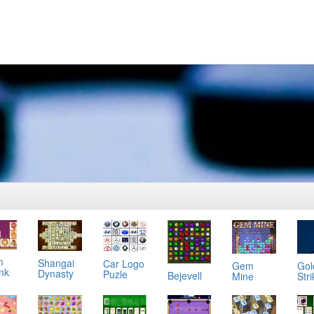
m
Shangai
Car Logo
Gol
Gem
ink
Dynasty
Puzle
Bejevell
Stri
Mine