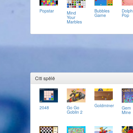
Popstar
Bubbles
Dolph
Mind
Game
Pop
Your
Marbles
Citi spēlē
Goldminer
2048
Go Go
Gem
Goblin 2
Mine