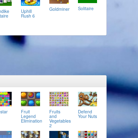
Solitaire
Goldminer
ndike
Uphill
taire
Rush 6
star
Fruit
Defend
Fruits
Legend
Your Nuts
and
Elimination
Vegetables
2