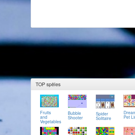
TOP spēles
Fruits
Drea
Bubble
Spider
and
Pet L
Shooter
Solitaire
Vegetables