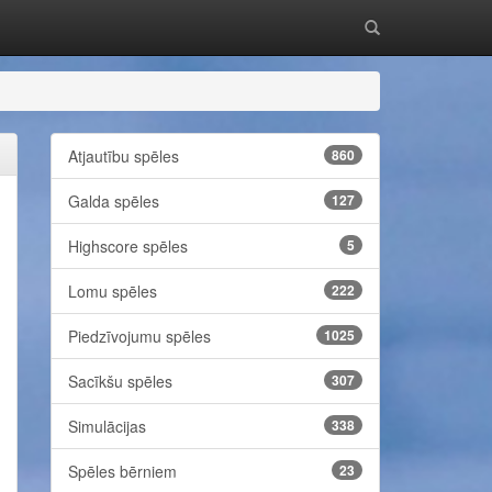
Atjautību spēles
860
Galda spēles
127
Highscore spēles
5
Lomu spēles
222
Piedzīvojumu spēles
1025
Sacīkšu spēles
307
Simulācijas
338
Spēles bērniem
23