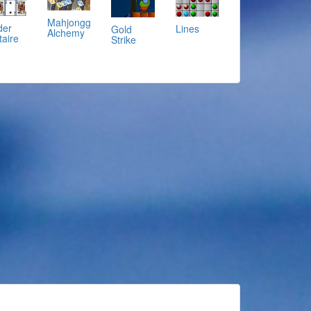
Mahjongg
der
Lines
Gold
Alchemy
taire
Strike