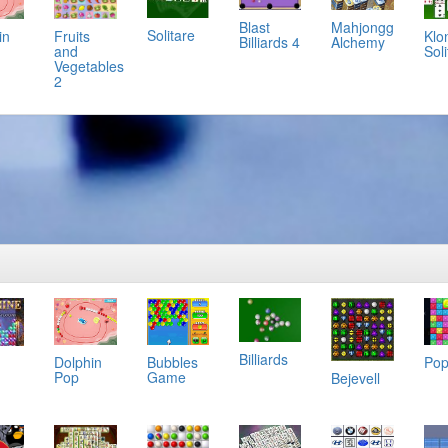
Mahjongg
Blast
Solitare
in
Klo
Fruits
Alchemy
Billiards 4
Soli
and
Vegetables
2
Billiards
Dolphin
Bubbles
Pop
Pop
Game
Bejevell