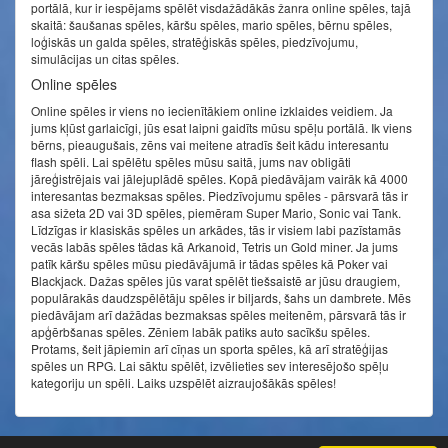
portālā, kur ir iespējams spēlēt visdažādākās žanra online spēles, tajā
skaitā: šaušanas spēles, kāršu spēles, mario spēles, bērnu spēles,
loģiskās un galda spēles, stratēģiskās spēles, piedzīvojumu,
simulācijas un citas spēles.
Online spēles
Online spēles ir viens no iecienītākiem online izklaides veidiem. Ja
jums kļūst garlaicīgi, jūs esat laipni gaidīts mūsu spēļu portālā. Ik viens
bērns, pieaugušais, zēns vai meitene atradīs šeit kādu interesantu
flash spēli. Lai spēlētu spēles mūsu saitā, jums nav obligāti
jāreģistrējais vai jālejuplādē spēles. Kopā piedāvājam vairāk kā 4000
interesantas bezmaksas spēles. Piedzīvojumu spēles - pārsvarā tās ir
asa sižeta 2D vai 3D spēles, piemēram Super Mario, Sonic vai Tank.
Līdzīgas ir klasiskās spēles un arkādes, tās ir visiem labi pazīstamās
vecās labās spēles tādas kā Arkanoid, Tetris un Gold miner. Ja jums
patīk kāršu spēles mūsu piedāvājumā ir tādas spēles kā Poker vai
Blackjack. Dažas spēles jūs varat spēlēt tiešsaistē ar jūsu draugiem,
populārakās daudzspēlētāju spēles ir biljards, šahs un dambrete. Mēs
piedāvājam arī dažādas bezmaksas spēles meitenēm, pārsvarā tās ir
apģērbšanas spēles. Zēniem labāk patiks auto sacīkšu spēles.
Protams, šeit jāpiemin arī cīņas un sporta spēles, kā arī stratēģijas
spēles un RPG. Lai sāktu spēlēt, izvēlieties sev interesējošo spēļu
kategoriju un spēli. Laiks uzspēlēt aizraujošākās spēles!
© speles24.lv 2014 - 2026. Visas tiesības aizsargātas.