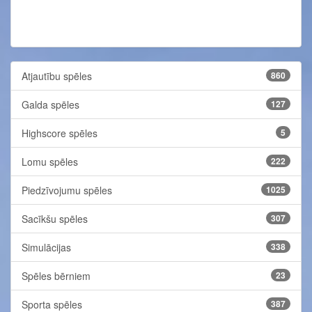
Atjautību spēles
860
Galda spēles
127
Highscore spēles
5
Lomu spēles
222
Piedzīvojumu spēles
1025
Sacīkšu spēles
307
Simulācijas
338
Spēles bērniem
23
Sporta spēles
387