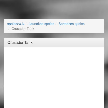
speles24.lv
Jaunākās spēles
Spriedzes spēles
Crusader Tank
Crusader Tank