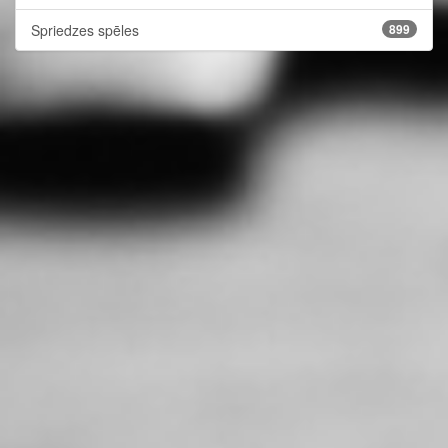
Spriedzes spēles
899