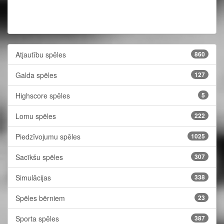
Atjautību spēles
860
Galda spēles
127
Highscore spēles
5
Lomu spēles
222
Piedzīvojumu spēles
1025
Sacīkšu spēles
307
Simulācijas
338
Spēles bērniem
23
Sporta spēles
387