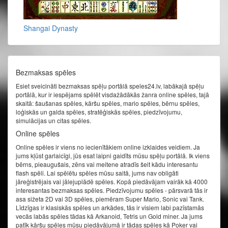
Shangai Dynasty
Bezmaksas spēles
Esiet sveicināti bezmaksas spēļu portālā speles24.lv, labākajā spēļu
portālā, kur ir iespējams spēlēt visdažādākās žanra online spēles, tajā
skaitā: šaušanas spēles, kāršu spēles, mario spēles, bērnu spēles,
loģiskās un galda spēles, stratēģiskās spēles, piedzīvojumu,
simulācijas un citas spēles.
Online spēles
Online spēles ir viens no iecienītākiem online izklaides veidiem. Ja
jums kļūst garlaicīgi, jūs esat laipni gaidīts mūsu spēļu portālā. Ik viens
bērns, pieaugušais, zēns vai meitene atradīs šeit kādu interesantu
flash spēli. Lai spēlētu spēles mūsu saitā, jums nav obligāti
jāreģistrējais vai jālejuplādē spēles. Kopā piedāvājam vairāk kā 4000
interesantas bezmaksas spēles. Piedzīvojumu spēles - pārsvarā tās ir
asa sižeta 2D vai 3D spēles, piemēram Super Mario, Sonic vai Tank.
Līdzīgas ir klasiskās spēles un arkādes, tās ir visiem labi pazīstamās
vecās labās spēles tādas kā Arkanoid, Tetris un Gold miner. Ja jums
patīk kāršu spēles mūsu piedāvājumā ir tādas spēles kā Poker vai