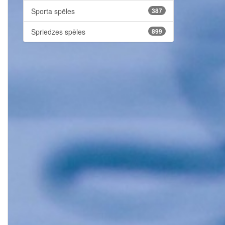
Sporta spēles
387
Spriedzes spēles
899