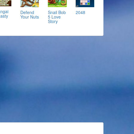
ngai
Defend
Snail Bob
2048
asty
Your Nuts
5 Love
Story