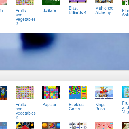
Mahjongg
Blast
Solitare
in
Klo
Fruits
Alchemy
Billiards 4
Soli
and
Vegetables
2
Frui
Popstar
Bubbles
Kings
Fruits
and
Game
Rush
and
Veg
Vegetables
2