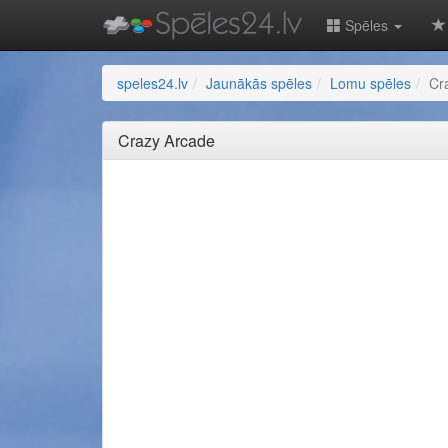
Spēles
speles24.lv
Jaunākās spēles
Lomu spēles
Cr
Crazy Arcade