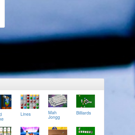
Mah
Billiards
Lines
d
Jongg
ke