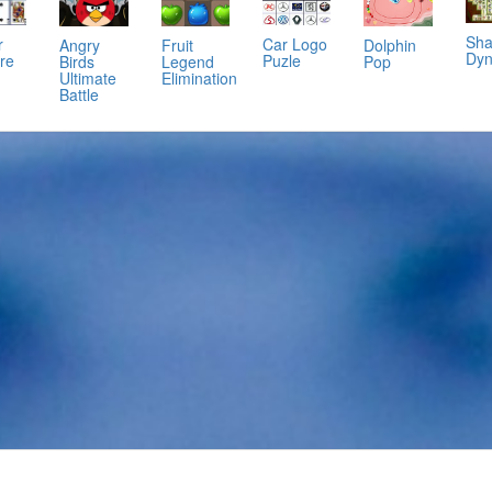
Sha
Car Logo
r
Angry
Fruit
Dolphin
Dyn
Puzle
ire
Birds
Legend
Pop
Ultimate
Elimination
Battle