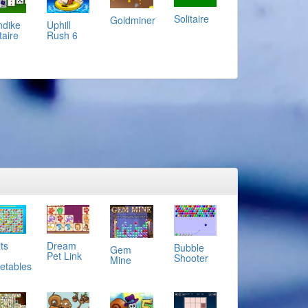
Solitaire
Goldminer
ndike
Uphill
taire
Rush 6
ts
Dream
Bubble
Gem
Pet Link
Shooter
Mine
etables