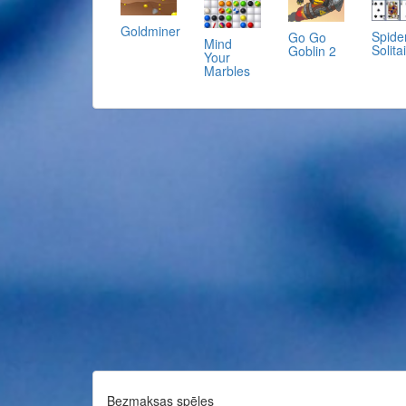
Goldminer
Spide
Go Go
Mind
Solita
Goblin 2
Your
Marbles
Bezmaksas spēles