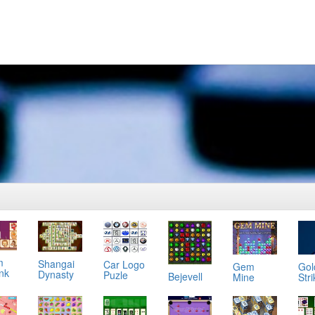
m
Shangai
Car Logo
Gol
Gem
ink
Dynasty
Puzle
Bejevell
Stri
Mine