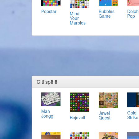
Popstar
Bubbles
Dolph
Mind
Game
Pop
Your
Marbles
Citi spēlē
Mah
Gold
Jewel
Jongg
Bejevell
Strike
Quest