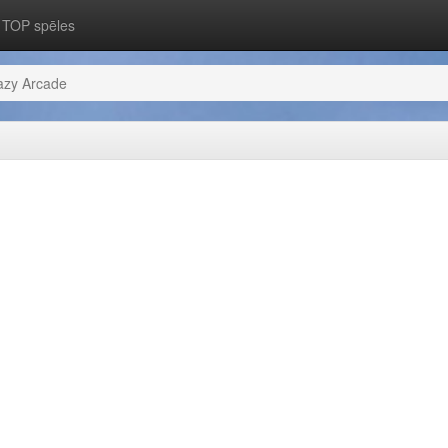
TOP spēles
azy Arcade