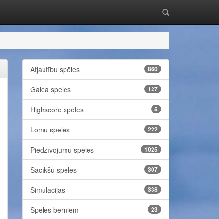
Atjautību spēles
860
Galda spēles
127
Highscore spēles
5
Lomu spēles
222
Piedzīvojumu spēles
1025
Sacīkšu spēles
307
Simulācijas
338
Spēles bērniem
23