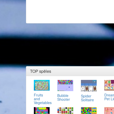
TOP spēles
Fruits
Drea
Bubble
Spider
and
Pet L
Shooter
Solitaire
Vegetables