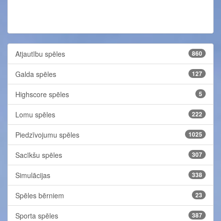
Atjautību spēles
860
Galda spēles
127
Highscore spēles
5
Lomu spēles
222
Piedzīvojumu spēles
1025
Sacīkšu spēles
307
Simulācijas
338
Spēles bērniem
23
Sporta spēles
387