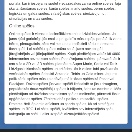
portālā, kur ir iespējams spēlēt visdažādākās žanra online spēles, tajā
skaitā: šaušanas spēles, kāršu spēles, mario spēles, bērnu spēles,
loģiskās un galda spēles, stratēģiskās spēles, piedzīvojumu,
simulācijas un citas spēles.
Online spēles
Online spēles ir viens no iecienītākiem online izklaides veidiem. Ja
jums kļūst garlaicīgi, jūs esat laipni gaidīts mūsu spēļu portālā. Ik viens
bērns, pieaugušais, zēns vai meitene atradīs šeit kādu interesantu
flash spēli. Lai spēlētu spēles mūsu saitā, jums nav obligāti
jāreģistrējais vai jālejuplādē spēles. Kopā piedāvājam vairāk kā 4000
interesantas bezmaksas spēles. Piedzīvojumu spēles - pārsvarā tās ir
asa sižeta 2D vai 3D spēles, piemēram Super Mario, Sonic vai Tank.
Līdzīgas ir klasiskās spēles un arkādes, tās ir visiem labi pazīstamās
vecās labās spēles tādas kā Arkanoid, Tetris un Gold miner. Ja jums
patīk kāršu spēles mūsu piedāvājumā ir tādas spēles kā Poker vai
Blackjack. Dažas spēles jūs varat spēlēt tiešsaistē ar jūsu draugiem,
populārakās daudzspēlētāju spēles ir biljards, šahs un dambrete. Mēs
piedāvājam arī dažādas bezmaksas spēles meitenēm, pārsvarā tās ir
apģērbšanas spēles. Zēniem labāk patiks auto sacīkšu spēles.
Protams, šeit jāpiemin arī cīņas un sporta spēles, kā arī stratēģijas
spēles un RPG. Lai sāktu spēlēt, izvēlieties sev interesējošo spēļu
kategoriju un spēli. Laiks uzspēlēt aizraujošākās spēles!