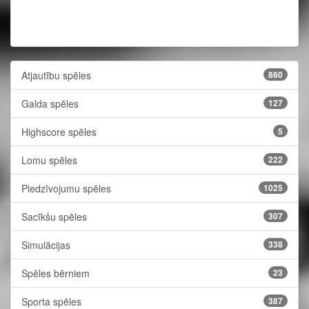
Atjautību spēles
860
Galda spēles
127
Highscore spēles
5
Lomu spēles
222
Piedzīvojumu spēles
1025
Sacīkšu spēles
307
Simulācijas
338
Spēles bērniem
23
Sporta spēles
387