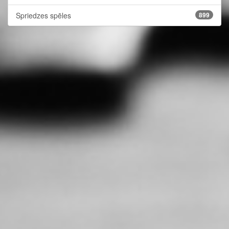
Spriedzes spēles
899