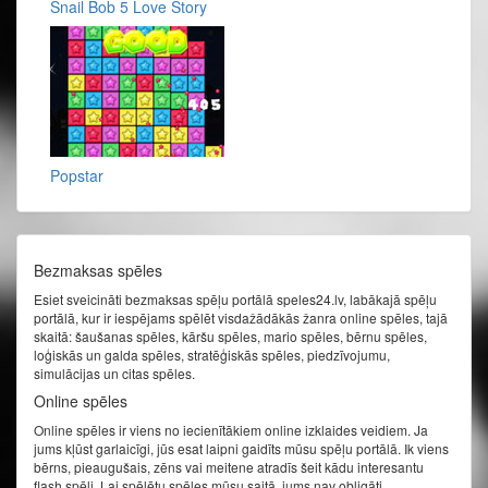
Snail Bob 5 Love Story
Popstar
Bezmaksas spēles
Esiet sveicināti bezmaksas spēļu portālā speles24.lv, labākajā spēļu
portālā, kur ir iespējams spēlēt visdažādākās žanra online spēles, tajā
skaitā: šaušanas spēles, kāršu spēles, mario spēles, bērnu spēles,
loģiskās un galda spēles, stratēģiskās spēles, piedzīvojumu,
simulācijas un citas spēles.
Online spēles
Online spēles ir viens no iecienītākiem online izklaides veidiem. Ja
jums kļūst garlaicīgi, jūs esat laipni gaidīts mūsu spēļu portālā. Ik viens
bērns, pieaugušais, zēns vai meitene atradīs šeit kādu interesantu
flash spēli. Lai spēlētu spēles mūsu saitā, jums nav obligāti