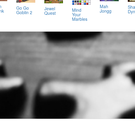
m
Mah
Sha
Go Go
Jewel
Mind
ink
Jongg
Dyn
Goblin 2
Quest
Your
Marbles