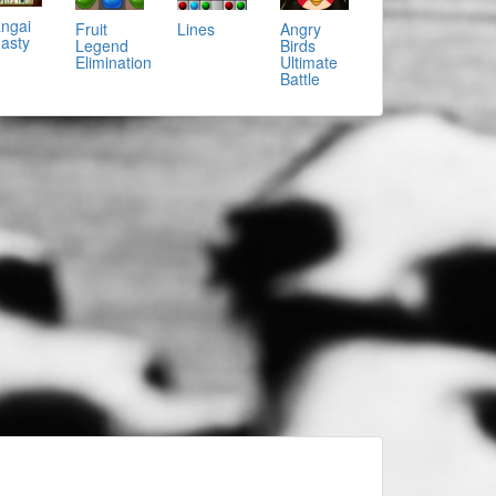
ngai
Fruit
Lines
Angry
asty
Legend
Birds
Elimination
Ultimate
Battle