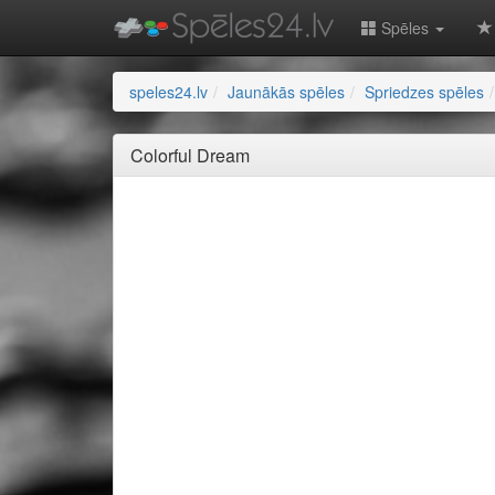
Spēles
speles24.lv
Jaunākās spēles
Spriedzes spēles
Colorful Dream