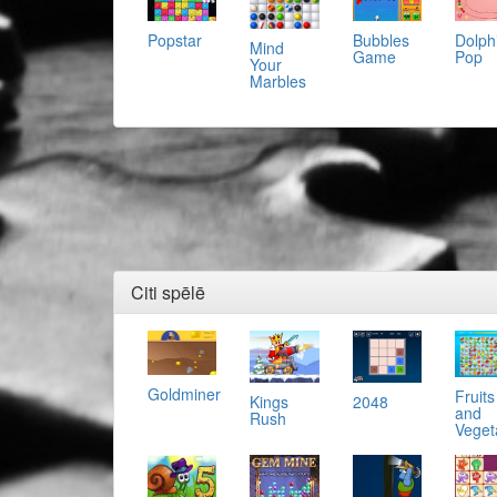
Popstar
Bubbles
Dolph
Mind
Game
Pop
Your
Marbles
Citi spēlē
Goldminer
Fruits
Kings
2048
and
Rush
Veget