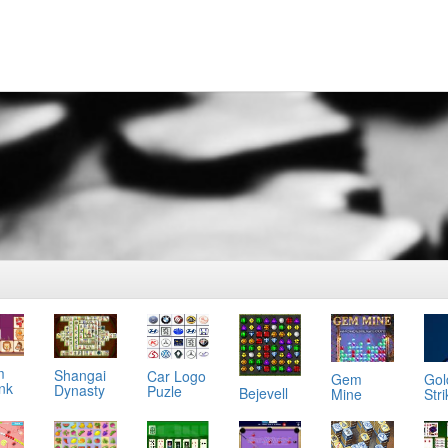
m
Shangai
Car Logo
Gol
Gem
ink
Dynasty
Puzle
Bejevell
Stri
Mine