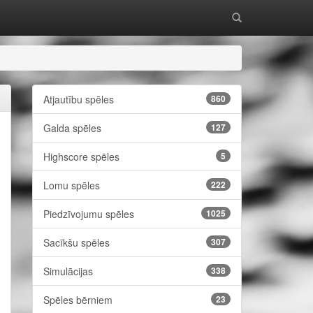
Atjautību spēles
860
Galda spēles
127
Highscore spēles
5
Lomu spēles
222
Piedzīvojumu spēles
1025
Sacīkšu spēles
307
Simulācijas
338
Spēles bērniem
23