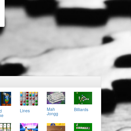
Mah
Billiards
Lines
d
Jongg
ke