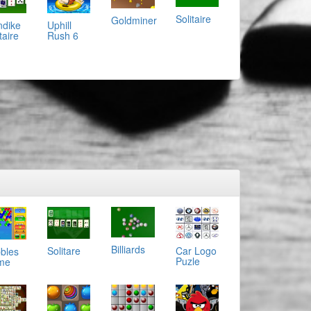
Solitaire
Goldminer
ndike
Uphill
taire
Rush 6
Billiards
Car Logo
Solitare
bles
Puzle
me