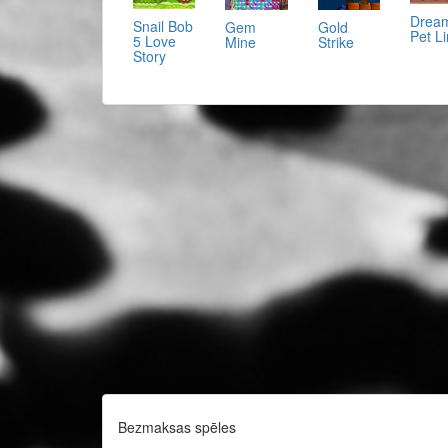
Drea
Snail Bob
Gold
Gem
Pet L
5 Love
Strike
Mine
Story
Bezmaksas spēles