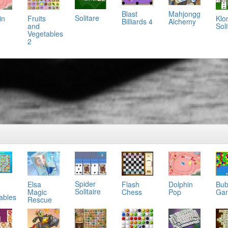
Mahjongg
Blast
Solitare
in
Klo
Fruits
Alchemy
Billiards 4
Soli
and
Vegetables
2
Spider
Elsa
Flash
Dolphin
Bub
Solitaire
Magic
Chess
Pop
Ga
ables
Rescue