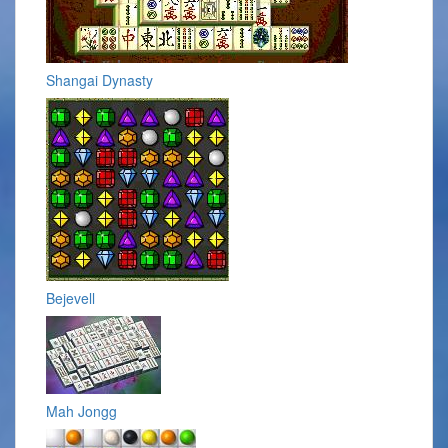
Shangai Dynasty
Bejevell
Mah Jongg