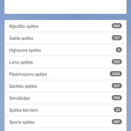
Atjautību spēles
860
Galda spēles
127
Highscore spēles
5
Lomu spēles
222
Piedzīvojumu spēles
1025
Sacīkšu spēles
307
Simulācijas
338
Spēles bērniem
23
Sporta spēles
387