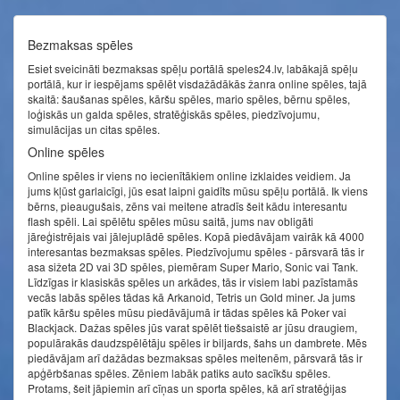
Bezmaksas spēles
Esiet sveicināti bezmaksas spēļu portālā speles24.lv, labākajā spēļu
portālā, kur ir iespējams spēlēt visdažādākās žanra online spēles, tajā
skaitā: šaušanas spēles, kāršu spēles, mario spēles, bērnu spēles,
loģiskās un galda spēles, stratēģiskās spēles, piedzīvojumu,
simulācijas un citas spēles.
Online spēles
Online spēles ir viens no iecienītākiem online izklaides veidiem. Ja
jums kļūst garlaicīgi, jūs esat laipni gaidīts mūsu spēļu portālā. Ik viens
bērns, pieaugušais, zēns vai meitene atradīs šeit kādu interesantu
flash spēli. Lai spēlētu spēles mūsu saitā, jums nav obligāti
jāreģistrējais vai jālejuplādē spēles. Kopā piedāvājam vairāk kā 4000
interesantas bezmaksas spēles. Piedzīvojumu spēles - pārsvarā tās ir
asa sižeta 2D vai 3D spēles, piemēram Super Mario, Sonic vai Tank.
Līdzīgas ir klasiskās spēles un arkādes, tās ir visiem labi pazīstamās
vecās labās spēles tādas kā Arkanoid, Tetris un Gold miner. Ja jums
patīk kāršu spēles mūsu piedāvājumā ir tādas spēles kā Poker vai
Blackjack. Dažas spēles jūs varat spēlēt tiešsaistē ar jūsu draugiem,
populārakās daudzspēlētāju spēles ir biljards, šahs un dambrete. Mēs
piedāvājam arī dažādas bezmaksas spēles meitenēm, pārsvarā tās ir
apģērbšanas spēles. Zēniem labāk patiks auto sacīkšu spēles.
Protams, šeit jāpiemin arī cīņas un sporta spēles, kā arī stratēģijas