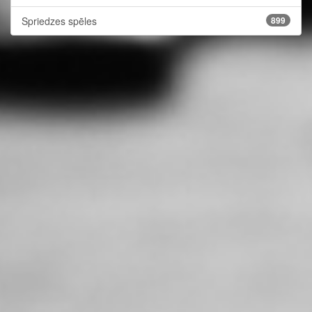
Spriedzes spēles
899