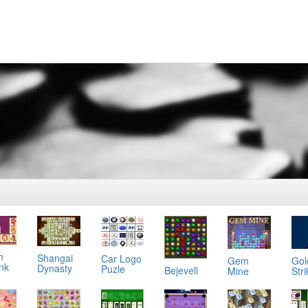
m
Shangai
Car Logo
Gol
Gem
ink
Dynasty
Puzle
Bejevell
Stri
Mine