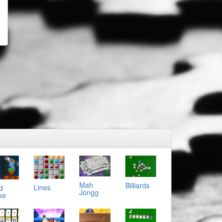
Mah
Billiards
Lines
d
Jongg
ke