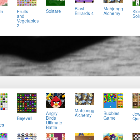
Mahjongg
Blast
Solitare
in
Klo
Fruits
Alchemy
Billiards 4
Soli
and
Vegetables
2
Mahjongg
Angry
Bubbles
Jew
Alchemy
Birds
Game
Bejevell
Que
Ultimate
es
Battle