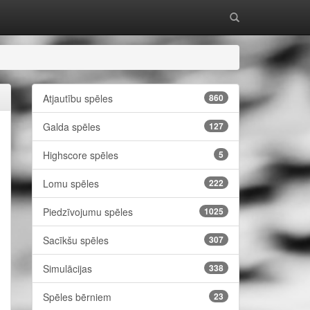
Atjautību spēles
860
Galda spēles
127
Highscore spēles
5
Lomu spēles
222
Piedzīvojumu spēles
1025
Sacīkšu spēles
307
Simulācijas
338
Spēles bērniem
23