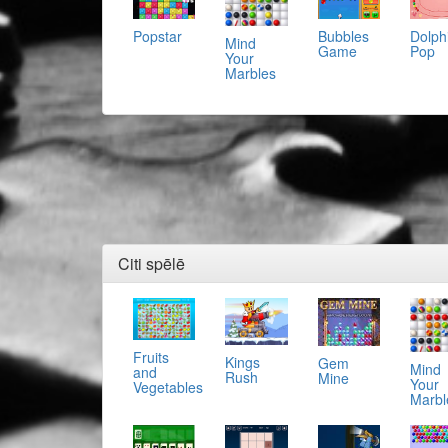
Popstar
Bubbles
Dolph
Mind
Game
Pop
Your
Marbles
Citi spēlē
Fruits
Kings
Gem
Mind
and
Rush
Mine
Your
Vegetables
Marbl