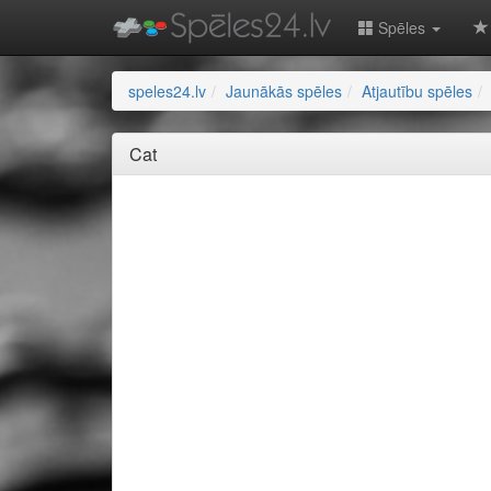
Spēles
speles24.lv
Jaunākās spēles
Atjautību spēles
Cat