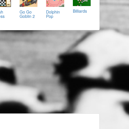
Billiards
sh
Go Go
Dolphin
ss
Goblin 2
Pop