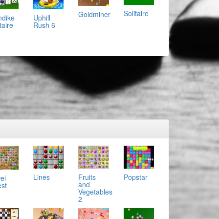
Solitaire
Goldminer
ndike
Uphill
taire
Rush 6
Lines
Popstar
Fruits
el
and
st
Vegetables
2