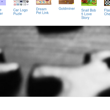
Goldminer
Dream
e
Car Logo
Snail Bob
Fla
Pet Link
er
Puzle
5 Love
Che
Story