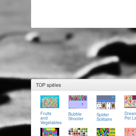
TOP spēles
Fruits
Drea
Bubble
Spider
and
Pet L
Shooter
Solitaire
Vegetables