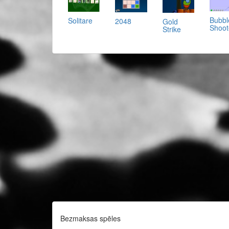
Bubbl
Solitare
2048
Gold
Shoot
Strike
Bezmaksas spēles