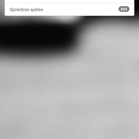
Spriedzes spēles
899