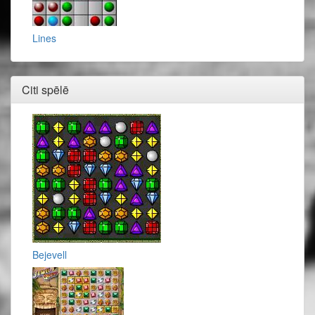
Lines
Citi spēlē
Bejevell