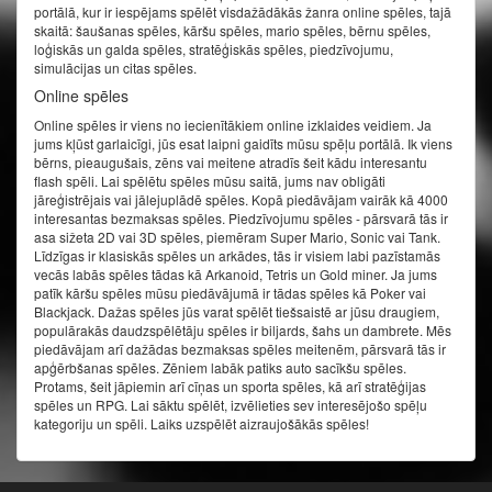
portālā, kur ir iespējams spēlēt visdažādākās žanra online spēles, tajā
skaitā: šaušanas spēles, kāršu spēles, mario spēles, bērnu spēles,
loģiskās un galda spēles, stratēģiskās spēles, piedzīvojumu,
simulācijas un citas spēles.
Online spēles
Online spēles ir viens no iecienītākiem online izklaides veidiem. Ja
jums kļūst garlaicīgi, jūs esat laipni gaidīts mūsu spēļu portālā. Ik viens
bērns, pieaugušais, zēns vai meitene atradīs šeit kādu interesantu
flash spēli. Lai spēlētu spēles mūsu saitā, jums nav obligāti
jāreģistrējais vai jālejuplādē spēles. Kopā piedāvājam vairāk kā 4000
interesantas bezmaksas spēles. Piedzīvojumu spēles - pārsvarā tās ir
asa sižeta 2D vai 3D spēles, piemēram Super Mario, Sonic vai Tank.
Līdzīgas ir klasiskās spēles un arkādes, tās ir visiem labi pazīstamās
vecās labās spēles tādas kā Arkanoid, Tetris un Gold miner. Ja jums
patīk kāršu spēles mūsu piedāvājumā ir tādas spēles kā Poker vai
Blackjack. Dažas spēles jūs varat spēlēt tiešsaistē ar jūsu draugiem,
populārakās daudzspēlētāju spēles ir biljards, šahs un dambrete. Mēs
piedāvājam arī dažādas bezmaksas spēles meitenēm, pārsvarā tās ir
apģērbšanas spēles. Zēniem labāk patiks auto sacīkšu spēles.
Protams, šeit jāpiemin arī cīņas un sporta spēles, kā arī stratēģijas
spēles un RPG. Lai sāktu spēlēt, izvēlieties sev interesējošo spēļu
kategoriju un spēli. Laiks uzspēlēt aizraujošākās spēles!