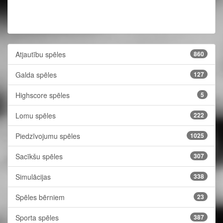
Atjautību spēles
860
Galda spēles
127
Highscore spēles
5
Lomu spēles
222
Piedzīvojumu spēles
1025
Sacīkšu spēles
307
Simulācijas
338
Spēles bērniem
23
Sporta spēles
387