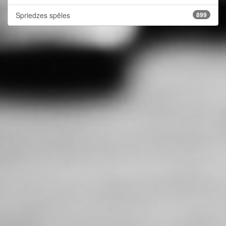
Spriedzes spēles
899