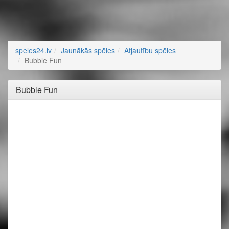
speles24.lv
Jaunākās spēles
Atjautību spēles
Bubble Fun
Bubble Fun