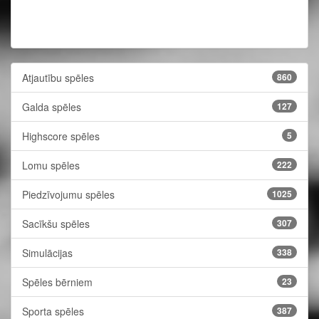
Atjautību spēles
860
Galda spēles
127
Highscore spēles
5
Lomu spēles
222
Piedzīvojumu spēles
1025
Sacīkšu spēles
307
Simulācijas
338
Spēles bērniem
23
Sporta spēles
387