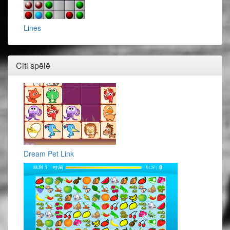
Lines
Citi spēlē
Dream Pet Link