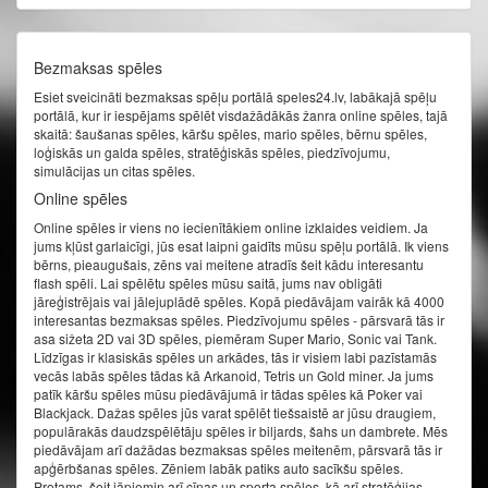
Bezmaksas spēles
Esiet sveicināti bezmaksas spēļu portālā speles24.lv, labākajā spēļu
portālā, kur ir iespējams spēlēt visdažādākās žanra online spēles, tajā
skaitā: šaušanas spēles, kāršu spēles, mario spēles, bērnu spēles,
loģiskās un galda spēles, stratēģiskās spēles, piedzīvojumu,
simulācijas un citas spēles.
Online spēles
Online spēles ir viens no iecienītākiem online izklaides veidiem. Ja
jums kļūst garlaicīgi, jūs esat laipni gaidīts mūsu spēļu portālā. Ik viens
bērns, pieaugušais, zēns vai meitene atradīs šeit kādu interesantu
flash spēli. Lai spēlētu spēles mūsu saitā, jums nav obligāti
jāreģistrējais vai jālejuplādē spēles. Kopā piedāvājam vairāk kā 4000
interesantas bezmaksas spēles. Piedzīvojumu spēles - pārsvarā tās ir
asa sižeta 2D vai 3D spēles, piemēram Super Mario, Sonic vai Tank.
Līdzīgas ir klasiskās spēles un arkādes, tās ir visiem labi pazīstamās
vecās labās spēles tādas kā Arkanoid, Tetris un Gold miner. Ja jums
patīk kāršu spēles mūsu piedāvājumā ir tādas spēles kā Poker vai
Blackjack. Dažas spēles jūs varat spēlēt tiešsaistē ar jūsu draugiem,
populārakās daudzspēlētāju spēles ir biljards, šahs un dambrete. Mēs
piedāvājam arī dažādas bezmaksas spēles meitenēm, pārsvarā tās ir
apģērbšanas spēles. Zēniem labāk patiks auto sacīkšu spēles.
Protams, šeit jāpiemin arī cīņas un sporta spēles, kā arī stratēģijas