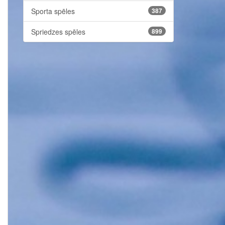
Sporta spēles
387
Spriedzes spēles
899