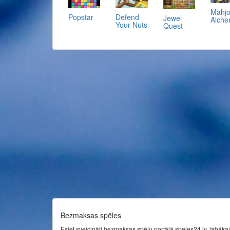
Mahj
Popstar
Defend
Jewel
Alch
Your Nuts
Quest
Bezmaksas spēles
Esiet sveicināti bezmaksas spēļu portālā speles24.lv, labākaj