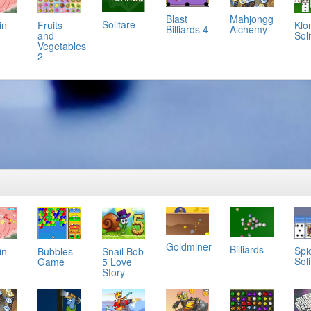
Mahjongg
Blast
Solitare
in
Klo
Fruits
Alchemy
Billiards 4
Soli
and
Vegetables
2
Goldminer
Billiards
Spi
in
Bubbles
Snail Bob
Soli
Game
5 Love
Story