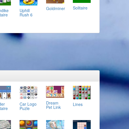
Solitaire
Goldminer
ndike
Uphill
taire
Rush 6
Dream
Car Logo
der
Lines
Pet Link
Puzle
taire