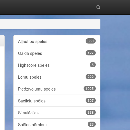
Atjautību spēles
860
Galda spēles
127
Highscore spēles
5
Lomu spēles
222
Piedzīvojumu spēles
1025
Sacīkšu spēles
307
Simulācijas
338
Spēles bērniem
23