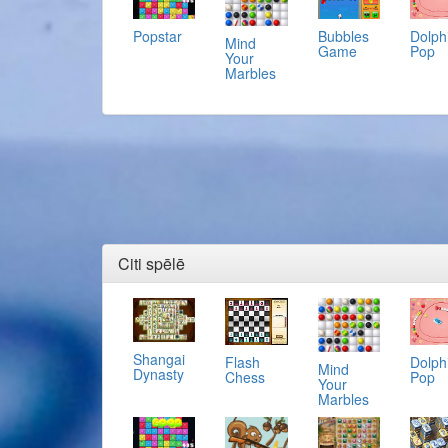
Popstar
Bubbles
Dolph
Mind
Game
Pop
Your
Marbles
Citi spēlē
Shangai
Flash
Dolph
Mind
Dynasty
Chess
Pop
Your
Marbles