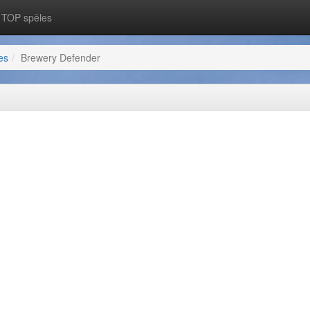
TOP spēles
es
Brewery Defender