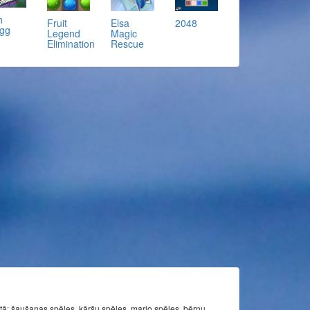
h
Fruit
Elsa
2048
gg
Legend
Magic
Elimination
Rescue
itā: šaušanas spēles, kāršu spēles, mario spēles, bērnu