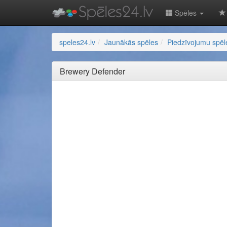
Spēles
speles24.lv
Jaunākās spēles
Piedzīvojumu spēl
Brewery Defender