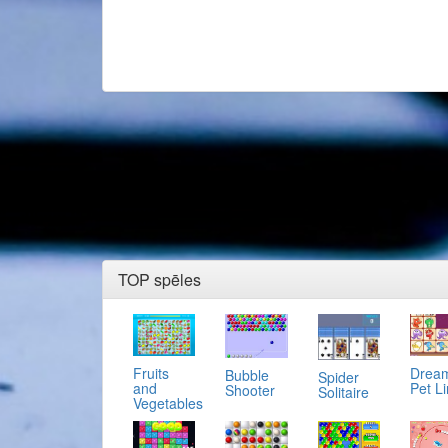
TOP spēles
Fruits
Drea
Bubble
Spider
and
Pet L
Shooter
Solitaire
Vegetables