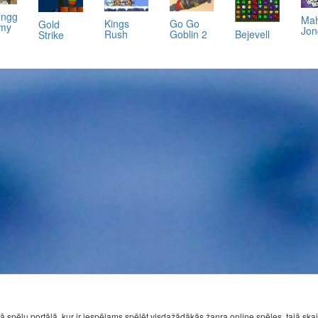
ongg
Ma
Kings
Go Go
Gold
emy
Jon
Rush
Goblin 2
Bejevell
Strike
ā spēļu portālā, kur ir iespējams spēlēt visdažādākās žanra online spēles, tajā ska