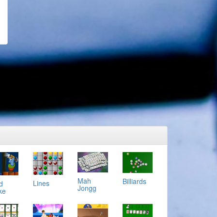
Mah
Billiards
Lines
d
Jongg
ke