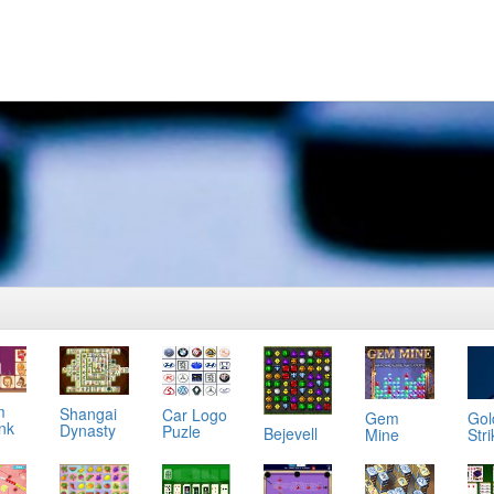
m
Shangai
Car Logo
Gol
Gem
ink
Dynasty
Puzle
Bejevell
Stri
Mine