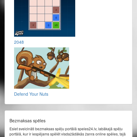
2048
Defend Your Nuts
Bezmaksas spēles
Esiet sveicināti bezmaksas spēļu portālā speles24.lv, labākajā spēļu
portālā, kur ir iespējams spēlēt visdažādākās žanra online spēles, tajā