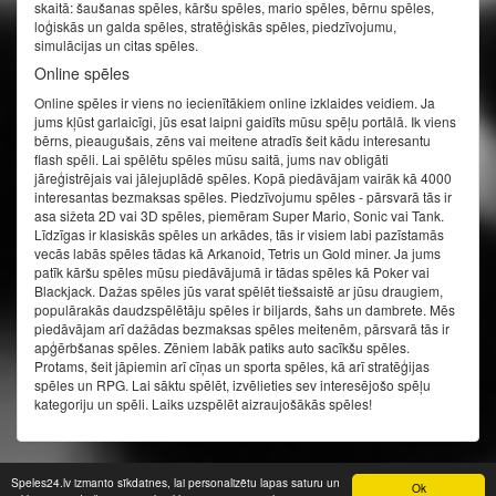
skaitā: šaušanas spēles, kāršu spēles, mario spēles, bērnu spēles,
loģiskās un galda spēles, stratēģiskās spēles, piedzīvojumu,
simulācijas un citas spēles.
Online spēles
Online spēles ir viens no iecienītākiem online izklaides veidiem. Ja
jums kļūst garlaicīgi, jūs esat laipni gaidīts mūsu spēļu portālā. Ik viens
bērns, pieaugušais, zēns vai meitene atradīs šeit kādu interesantu
flash spēli. Lai spēlētu spēles mūsu saitā, jums nav obligāti
jāreģistrējais vai jālejuplādē spēles. Kopā piedāvājam vairāk kā 4000
interesantas bezmaksas spēles. Piedzīvojumu spēles - pārsvarā tās ir
asa sižeta 2D vai 3D spēles, piemēram Super Mario, Sonic vai Tank.
Līdzīgas ir klasiskās spēles un arkādes, tās ir visiem labi pazīstamās
vecās labās spēles tādas kā Arkanoid, Tetris un Gold miner. Ja jums
patīk kāršu spēles mūsu piedāvājumā ir tādas spēles kā Poker vai
Blackjack. Dažas spēles jūs varat spēlēt tiešsaistē ar jūsu draugiem,
populārakās daudzspēlētāju spēles ir biljards, šahs un dambrete. Mēs
piedāvājam arī dažādas bezmaksas spēles meitenēm, pārsvarā tās ir
apģērbšanas spēles. Zēniem labāk patiks auto sacīkšu spēles.
Protams, šeit jāpiemin arī cīņas un sporta spēles, kā arī stratēģijas
spēles un RPG. Lai sāktu spēlēt, izvēlieties sev interesējošo spēļu
kategoriju un spēli. Laiks uzspēlēt aizraujošākās spēles!
© speles24.lv 2014 - 2026. Visas tiesības aizsargātas.
Speles24.lv izmanto sīkdatnes, lai personalizētu lapas saturu un
Ok