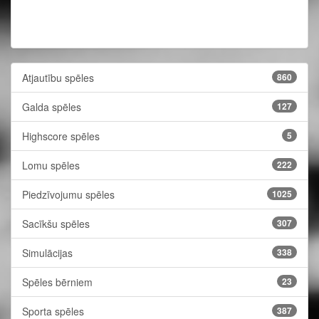
Atjautību spēles
860
Galda spēles
127
Highscore spēles
5
Lomu spēles
222
Piedzīvojumu spēles
1025
Sacīkšu spēles
307
Simulācijas
338
Spēles bērniem
23
Sporta spēles
387