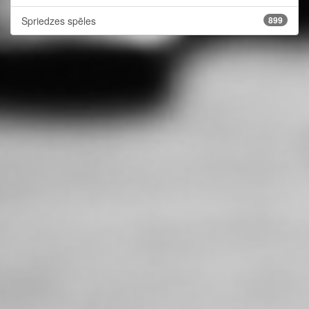
Spriedzes spēles
899