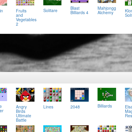
Mahjongg
Blast
Solitare
in
Klo
Fruits
Alchemy
Billiards 4
Soli
and
Vegetables
2
Billiards
e
Angry
Lines
2048
Els
er
Birds
Mag
Ultimate
Res
Battle