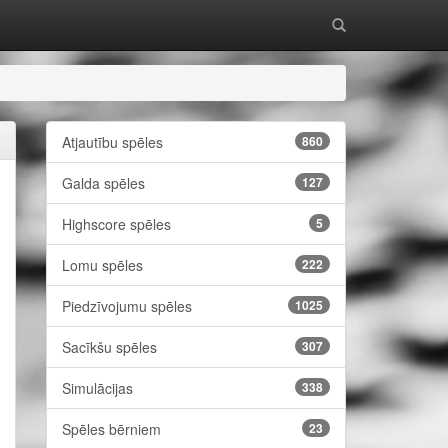
Atjautību spēles
860
Galda spēles
127
Highscore spēles
5
Lomu spēles
222
Piedzīvojumu spēles
1025
Sacīkšu spēles
307
Simulācijas
338
Spēles bērniem
23