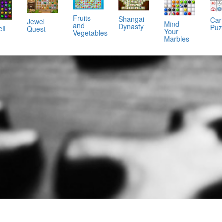
Fruits
Shangai
Car
Jewel
Mind
and
Dynasty
Puz
ll
Quest
Your
Vegetables
Marbles