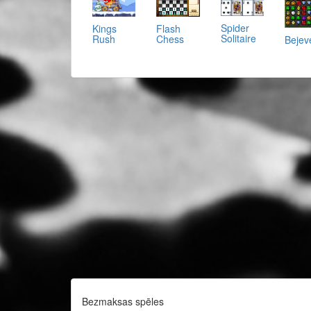
Spider
Kings
Flash
Solitaire
Rush
Chess
Bejeve
Bezmaksas spēles