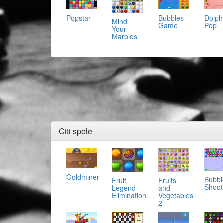
Popstar
Bubbles
Dolph
Mind
Game
Pop
Your
Marbles
Citi spēlē
Goldminer
Bubbl
Fruit
Fruits
Shoot
Legend
and
Elimination
Vegetables
2