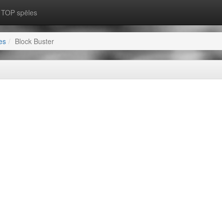
TOP spēles
es
Block Buster