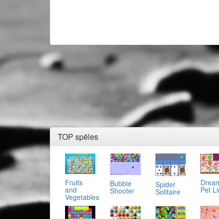
TOP spēles
Fruits
Drea
Bubble
Spider
and
Pet L
Shooter
Solitaire
Vegetables