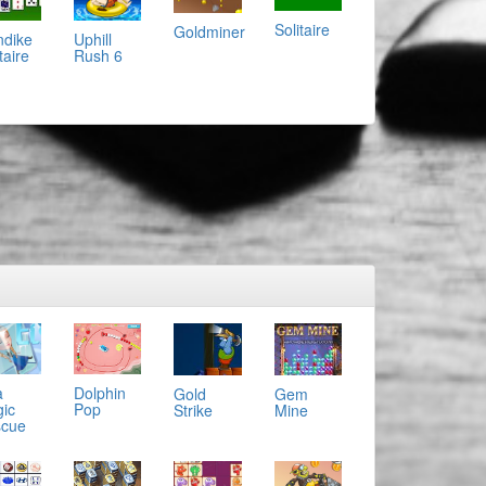
Solitaire
Goldminer
ndike
Uphill
taire
Rush 6
a
Dolphin
Gold
Gem
ic
Pop
Strike
Mine
cue