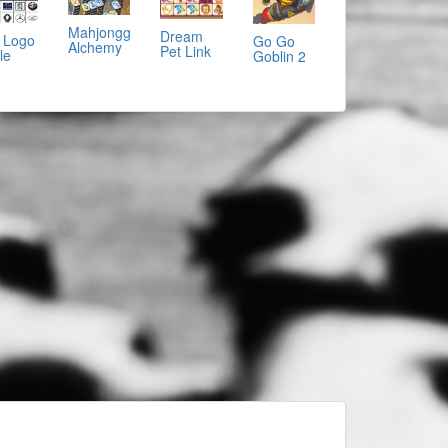
Mahjongg
Dream
 Logo
Go Go
Alchemy
Pet Link
le
Goblin 2