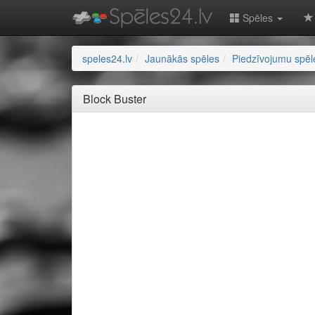
Spēles
speles24.lv
Jaunākās spēles
Piedzīvojumu spēl
Block Buster