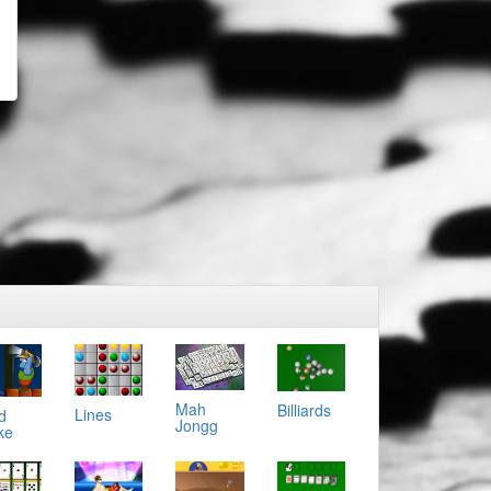
Mah
Billiards
Lines
d
Jongg
ke