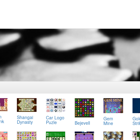
m
Shangai
Car Logo
Gol
Gem
ink
Dynasty
Puzle
Bejevell
Stri
Mine