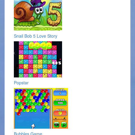
Snail Bob 5 Love Story
Popstar
Bubbles Game