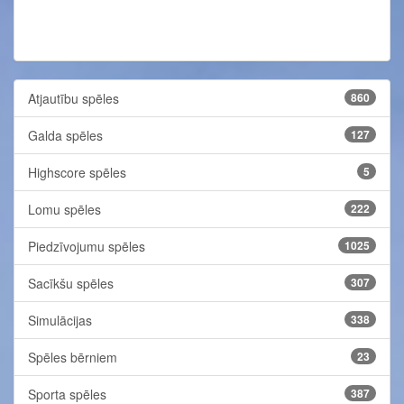
Atjautību spēles
860
Galda spēles
127
Highscore spēles
5
Lomu spēles
222
Piedzīvojumu spēles
1025
Sacīkšu spēles
307
Simulācijas
338
Spēles bērniem
23
Sporta spēles
387