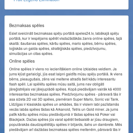
Bezmaksas spēles
Esiet sveicināti bezmaksas spēļu portālā speles24.lv, labākajā spēļu
portālā, kur ir iespējams spēlēt visdažādākās žanra online spēles, tajā
skaitā: šaušanas spēles, kāršu spēles, mario spēles, bērnu spēles,
loģiskās un galda spēles, stratēģiskās spēles, piedzīvojumu,
simulācijas un citas spēles.
Online spēles
Online spēles ir viens no iecienītākiem online izklaides veidiem. Ja
jums kļūst garlaicīgi, jūs esat laipni gaidīts mūsu spēļu portālā. Ik viens
bērns, pieaugušais, zēns vai meitene atradīs šeit kādu interesantu
flash spēli. Lai spēlētu spēles mūsu saitā, jums nav obligāti
jāreģistrējais vai jālejuplādē spēles. Kopā piedāvājam vairāk kā 4000
interesantas bezmaksas spēles. Piedzīvojumu spēles - pārsvarā tās ir
asa sižeta 2D vai 3D spēles, piemēram Super Mario, Sonic vai Tank.
Līdzīgas ir klasiskās spēles un arkādes, tās ir visiem labi pazīstamās
vecās labās spēles tādas kā Arkanoid, Tetris un Gold miner. Ja jums
patīk kāršu spēles mūsu piedāvājumā ir tādas spēles kā Poker vai
Blackjack. Dažas spēles jūs varat spēlēt tiešsaistē ar jūsu draugiem,
populārakās daudzspēlētāju spēles ir biljards, šahs un dambrete. Mēs
piedāvājam arī dažādas bezmaksas spēles meitenēm, pārsvarā tās ir