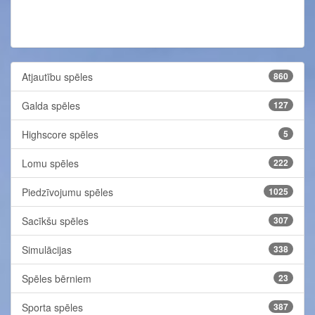
Atjautību spēles
860
Galda spēles
127
Highscore spēles
5
Lomu spēles
222
Piedzīvojumu spēles
1025
Sacīkšu spēles
307
Simulācijas
338
Spēles bērniem
23
Sporta spēles
387