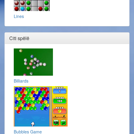
Lines
Citi spēlē
Billiards
Bubbles Game