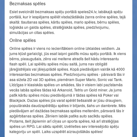
Bezmaksas spēles
Esiet sveicināti bezmaksas spēļu portālā speles24.lv, labākajā spēļu
portālā, kur ir iespējams spēlēt visdažādākās žanra online spēles, tajā
skaitā: šaušanas spēles, kāršu spēles, mario spēles, bērnu spēles,
loģiskās un galda spēles, stratēģiskās spēles, piedzīvojumu,
simulācijas un citas spēles.
Online spēles
Online spēles ir viens no iecienītākiem online izklaides veidiem. Ja
jums kļūst garlaicīgi, jūs esat laipni gaidīts mūsu spēļu portālā. Ik viens
bērns, pieaugušais, zēns vai meitene atradīs šeit kādu interesantu
flash spēli. Lai spēlētu spēles mūsu saitā, jums nav obligāti
jāreģistrējais vai jālejuplādē spēles. Kopā piedāvājam vairāk kā 4000
interesantas bezmaksas spēles. Piedzīvojumu spēles - pārsvarā tās ir
asa sižeta 2D vai 3D spēles, piemēram Super Mario, Sonic vai Tank.
Līdzīgas ir klasiskās spēles un arkādes, tās ir visiem labi pazīstamās
vecās labās spēles tādas kā Arkanoid, Tetris un Gold miner. Ja jums
patīk kāršu spēles mūsu piedāvājumā ir tādas spēles kā Poker vai
Blackjack. Dažas spēles jūs varat spēlēt tiešsaistē ar jūsu draugiem,
populārakās daudzspēlētāju spēles ir biljards, šahs un dambrete. Mēs
piedāvājam arī dažādas bezmaksas spēles meitenēm, pārsvarā tās ir
apģērbšanas spēles. Zēniem labāk patiks auto sacīkšu spēles.
Protams, šeit jāpiemin arī cīņas un sporta spēles, kā arī stratēģijas
spēles un RPG. Lai sāktu spēlēt, izvēlieties sev interesējošo spēļu
kategoriju un spēli. Laiks uzspēlēt aizraujošākās spēles!