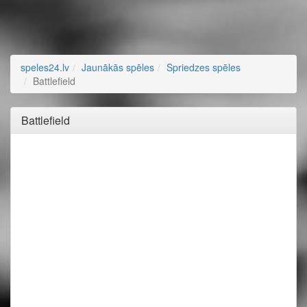
speles24.lv
Jaunākās spēles
Spriedzes spēles
Battlefield
Battlefield