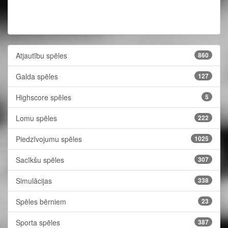
Atjautību spēles
860
Galda spēles
127
Highscore spēles
5
Lomu spēles
222
Piedzīvojumu spēles
1025
Sacīkšu spēles
307
Simulācijas
338
Spēles bērniem
23
Sporta spēles
387