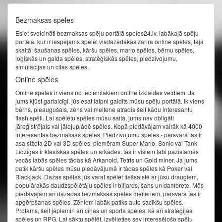
Bezmaksas spēles
Esiet sveicināti bezmaksas spēļu portālā speles24.lv, labākajā spēļu
portālā, kur ir iespējams spēlēt visdažādākās žanra online spēles, tajā
skaitā: šaušanas spēles, kāršu spēles, mario spēles, bērnu spēles,
loģiskās un galda spēles, stratēģiskās spēles, piedzīvojumu,
simulācijas un citas spēles.
Online spēles
Online spēles ir viens no iecienītākiem online izklaides veidiem. Ja
jums kļūst garlaicīgi, jūs esat laipni gaidīts mūsu spēļu portālā. Ik viens
bērns, pieaugušais, zēns vai meitene atradīs šeit kādu interesantu
flash spēli. Lai spēlētu spēles mūsu saitā, jums nav obligāti
jāreģistrējais vai jālejuplādē spēles. Kopā piedāvājam vairāk kā 4000
interesantas bezmaksas spēles. Piedzīvojumu spēles - pārsvarā tās ir
asa sižeta 2D vai 3D spēles, piemēram Super Mario, Sonic vai Tank.
Līdzīgas ir klasiskās spēles un arkādes, tās ir visiem labi pazīstamās
vecās labās spēles tādas kā Arkanoid, Tetris un Gold miner. Ja jums
patīk kāršu spēles mūsu piedāvājumā ir tādas spēles kā Poker vai
Blackjack. Dažas spēles jūs varat spēlēt tiešsaistē ar jūsu draugiem,
populārakās daudzspēlētāju spēles ir biljards, šahs un dambrete. Mēs
piedāvājam arī dažādas bezmaksas spēles meitenēm, pārsvarā tās ir
apģērbšanas spēles. Zēniem labāk patiks auto sacīkšu spēles.
Protams, šeit jāpiemin arī cīņas un sporta spēles, kā arī stratēģijas
spēles un RPG. Lai sāktu spēlēt, izvēlieties sev interesējošo spēļu