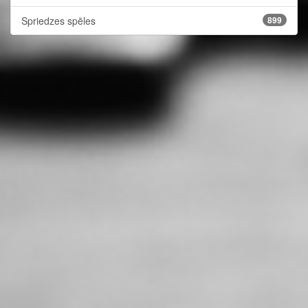
Spriedzes spēles
899