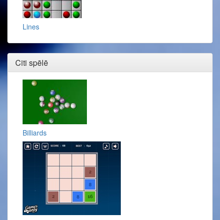
Lines
Citi spēlē
Billiards