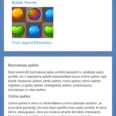
Bubble Shooter
Fruit Legend Elimination
Bezmaksas spēles
Esiet sveicināti bezmaksas spēļu portālā speles24.lv, labākajā spēļu
portālā, kur ir iespējams spēlēt visdažādākās žanra online spēles, tajā
skaitā: šaušanas spēles, kāršu spēles, mario spēles, bērnu spēles,
loģiskās un galda spēles, stratēģiskās spēles, piedzīvojumu,
simulācijas un citas spēles.
Online spēles
Online spēles ir viens no iecienītākiem online izklaides veidiem. Ja
jums kļūst garlaicīgi, jūs esat laipni gaidīts mūsu spēļu portālā. Ik viens
bērns, pieaugušais, zēns vai meitene atradīs šeit kādu interesantu