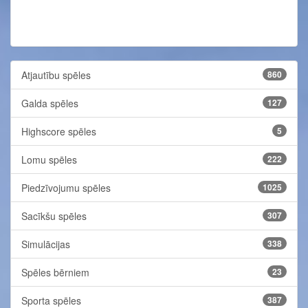
Atjautību spēles
860
Galda spēles
127
Highscore spēles
5
Lomu spēles
222
Piedzīvojumu spēles
1025
Sacīkšu spēles
307
Simulācijas
338
Spēles bērniem
23
Sporta spēles
387