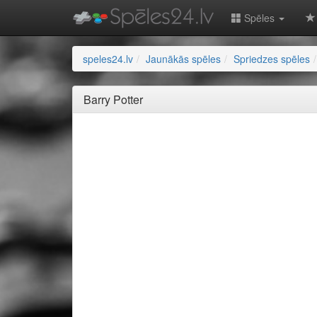
Spēles
speles24.lv
Jaunākās spēles
Spriedzes spēles
Barry Potter