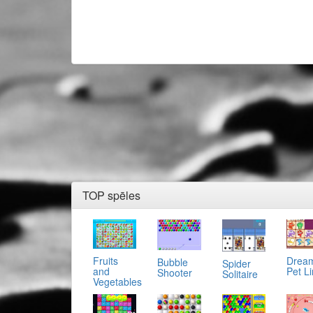
TOP spēles
Fruits
Drea
Bubble
Spider
and
Pet L
Shooter
Solitaire
Vegetables