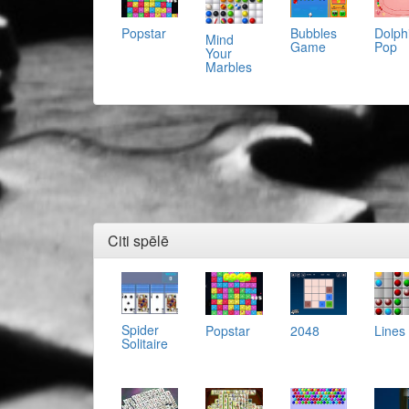
Popstar
Bubbles
Dolph
Mind
Game
Pop
Your
Marbles
Citi spēlē
Spider
Popstar
2048
Lines
Solitaire