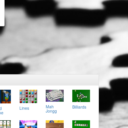
Mah
Billiards
Lines
d
Jongg
ke