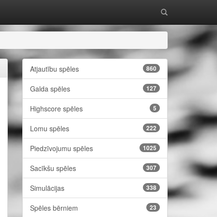
Atjautību spēles
860
Galda spēles
127
Highscore spēles
5
Lomu spēles
222
Piedzīvojumu spēles
1025
Sacīkšu spēles
307
Simulācijas
338
Spēles bērniem
23