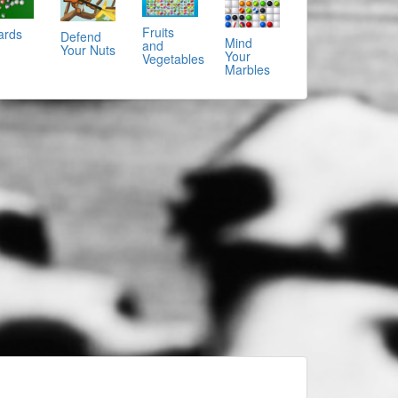
Fruits
iards
Defend
Mind
and
Your Nuts
Your
Vegetables
Marbles