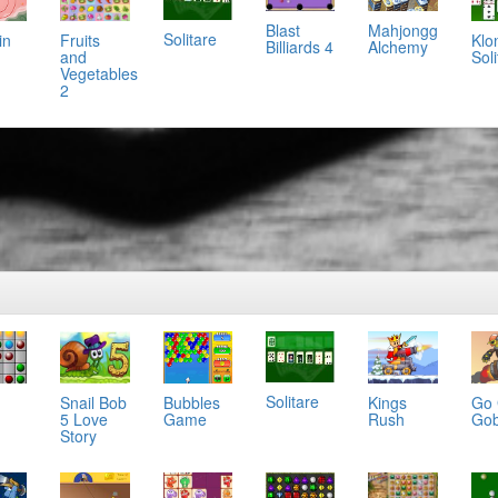
Mahjongg
Blast
Solitare
in
Klo
Fruits
Alchemy
Billiards 4
Soli
and
Vegetables
2
Solitare
Snail Bob
Bubbles
Kings
Go
5 Love
Game
Rush
Gob
Story