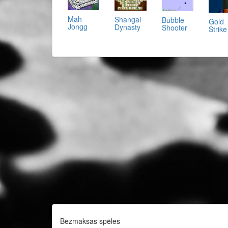
Mah
Shangai
Bubble
Gold
Jongg
Dynasty
Shooter
Strike
Bezmaksas spēles