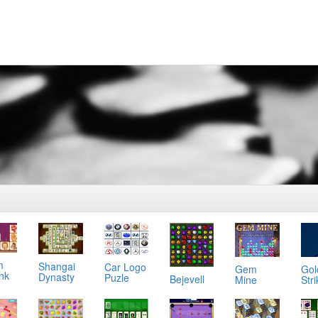
m
Shangai
Car Logo
Gol
Gem
ink
Dynasty
Puzle
Bejevell
Stri
Mine