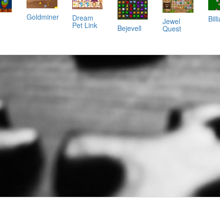
Goldminer
Dream
Bill
Jewel
Pet Link
Bejevell
Quest