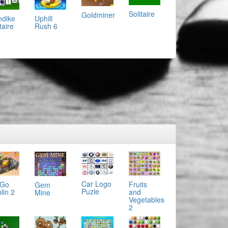
Solitaire
Goldminer
ndike
Uphill
taire
Rush 6
Car Logo
 Go
Fruits
Gem
Puzle
lin 2
and
Mine
Vegetables
2