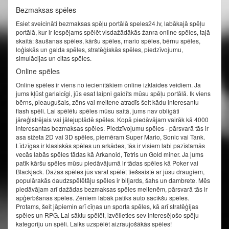
Bezmaksas spēles
Esiet sveicināti bezmaksas spēļu portālā speles24.lv, labākajā spēļu
portālā, kur ir iespējams spēlēt visdažādākās žanra online spēles, tajā
skaitā: šaušanas spēles, kāršu spēles, mario spēles, bērnu spēles,
loģiskās un galda spēles, stratēģiskās spēles, piedzīvojumu,
simulācijas un citas spēles.
Online spēles
Online spēles ir viens no iecienītākiem online izklaides veidiem. Ja
jums kļūst garlaicīgi, jūs esat laipni gaidīts mūsu spēļu portālā. Ik viens
bērns, pieaugušais, zēns vai meitene atradīs šeit kādu interesantu
flash spēli. Lai spēlētu spēles mūsu saitā, jums nav obligāti
jāreģistrējais vai jālejuplādē spēles. Kopā piedāvājam vairāk kā 4000
interesantas bezmaksas spēles. Piedzīvojumu spēles - pārsvarā tās ir
asa sižeta 2D vai 3D spēles, piemēram Super Mario, Sonic vai Tank.
Līdzīgas ir klasiskās spēles un arkādes, tās ir visiem labi pazīstamās
vecās labās spēles tādas kā Arkanoid, Tetris un Gold miner. Ja jums
patīk kāršu spēles mūsu piedāvājumā ir tādas spēles kā Poker vai
Blackjack. Dažas spēles jūs varat spēlēt tiešsaistē ar jūsu draugiem,
populārakās daudzspēlētāju spēles ir biljards, šahs un dambrete. Mēs
piedāvājam arī dažādas bezmaksas spēles meitenēm, pārsvarā tās ir
apģērbšanas spēles. Zēniem labāk patiks auto sacīkšu spēles.
Protams, šeit jāpiemin arī cīņas un sporta spēles, kā arī stratēģijas
spēles un RPG. Lai sāktu spēlēt, izvēlieties sev interesējošo spēļu
kategoriju un spēli. Laiks uzspēlēt aizraujošākās spēles!