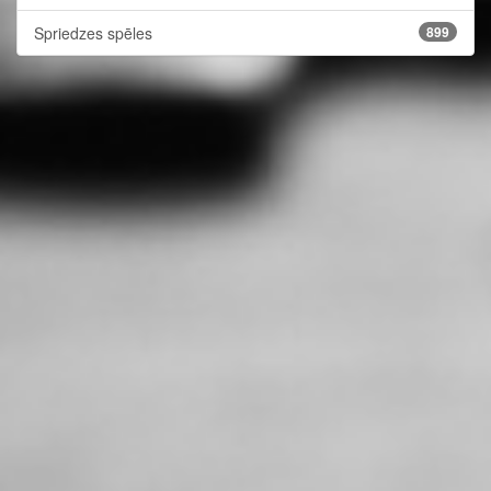
Spriedzes spēles
899