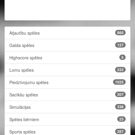
Atjautību spēles
860
Galda spēles
127
Highscore spēles
5
Lomu spēles
222
Piedzīvojumu spēles
1025
Sacīkšu spēles
307
Simulācijas
338
Spēles bērniem
23
Sporta spēles
387