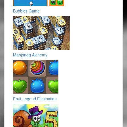
Bubbles Game
Mahjongg Alchemy
Fruit Legend Elimination