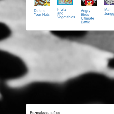
Fruits
Mah
Defend
Angry
and
Jong
Your Nuts
Birds
Vegetables
Ultimate
Battle
Bezmaksas spēles