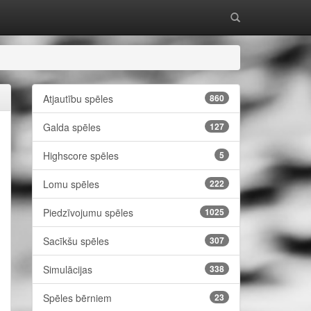
Atjautību spēles
860
Galda spēles
127
Highscore spēles
5
Lomu spēles
222
Piedzīvojumu spēles
1025
Sacīkšu spēles
307
Simulācijas
338
Spēles bērniem
23