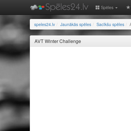
Spēles
speles24.lv
Jaunākās spēles
Sacīkšu spēles
AVT Winter Challenge