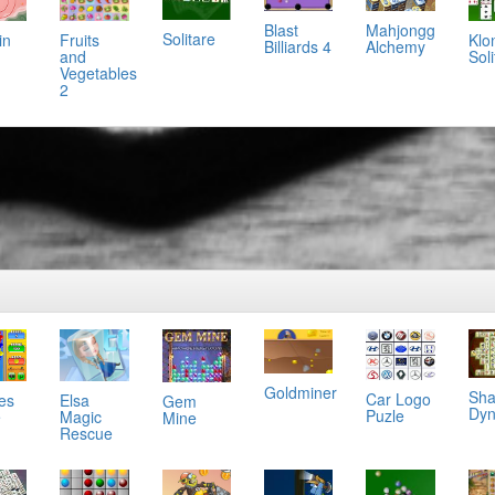
Mahjongg
Blast
Solitare
in
Klo
Fruits
Alchemy
Billiards 4
Soli
and
Vegetables
2
Goldminer
Sha
Car Logo
es
Elsa
Gem
Dyn
Puzle
e
Magic
Mine
Rescue