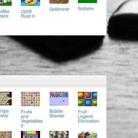
Solitaire
Goldminer
ndike
Uphill
taire
Rush 6
ngai
Bubble
Fruit
Fruits
asty
Shooter
Legend
and
Elimination
Vegetables
2