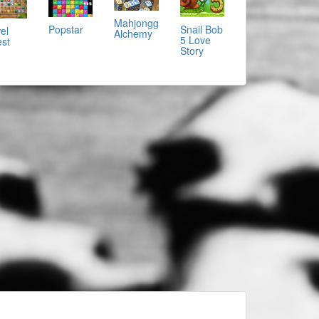
Mahjongg
Popstar
Snail Bob
el
Alchemy
5 Love
st
Story