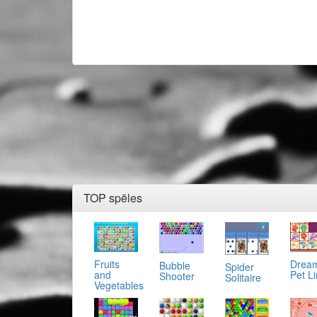
TOP spēles
Fruits
Drea
Bubble
Spider
and
Pet L
Shooter
Solitaire
Vegetables