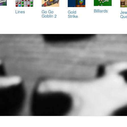
Billiards
Lines
Go Go
Gold
Jew
g
Goblin 2
Strike
Que