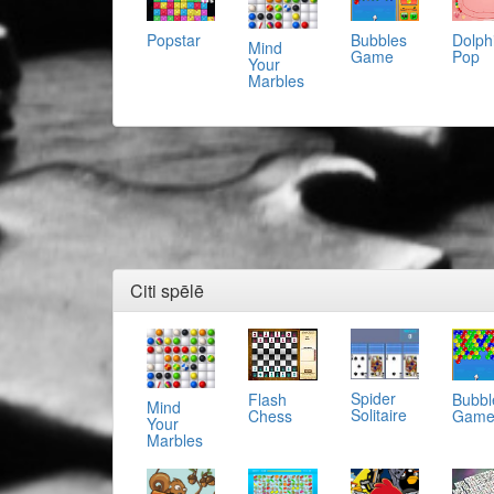
Popstar
Bubbles
Dolph
Mind
Game
Pop
Your
Marbles
Citi spēlē
Spider
Flash
Bubbl
Mind
Solitaire
Chess
Gam
Your
Marbles