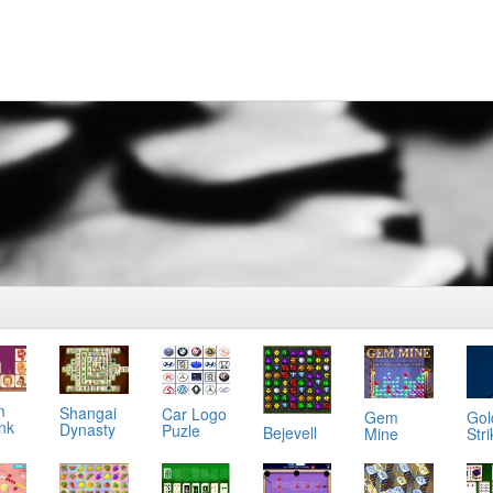
m
Shangai
Car Logo
Gol
Gem
ink
Dynasty
Puzle
Bejevell
Stri
Mine