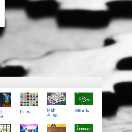
Mah
Billiards
Lines
d
Jongg
ke