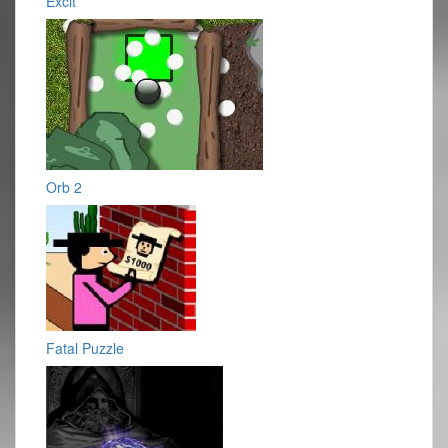
Excit
Orb 2
Fatal Puzzle