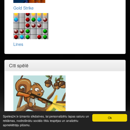
Gold Strike
Lines
Citi spēlē
Speles24.lv izmanto sīkdatnes, lai personalizētu lapas saturu un
Ok
Defend Your Nuts
reklāmas, nodrošinātu sociālo tīklu iespējas un analizētu
apmeklētāju plūsmu.