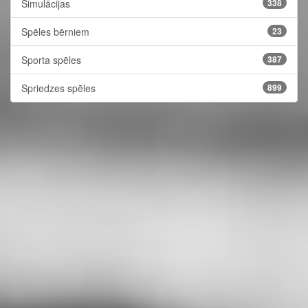
Simulācijas
338
Spēles bērniem
23
Sporta spēles
387
Spriedzes spēles
899