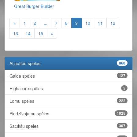
Great Burger Builder
«
1
2
...
7
8
9
10
11
12
13
14
15
»
Atjautību spēles
860
Galda spēles
127
Highscore spēles
5
Lomu spēles
222
Piedzīvojumu spēles
1025
Sacīkšu spēles
307