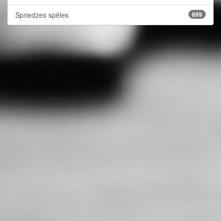
Spriedzes spēles
899