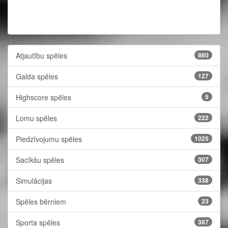
Atjautību spēles
860
Galda spēles
127
Highscore spēles
5
Lomu spēles
222
Piedzīvojumu spēles
1025
Sacīkšu spēles
307
Simulācijas
338
Spēles bērniem
23
Sporta spēles
387