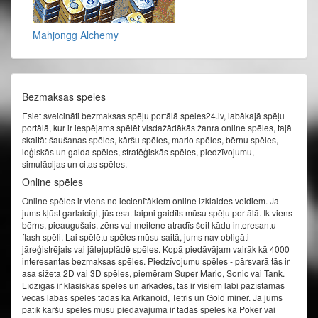
Mahjongg Alchemy
Bezmaksas spēles
Esiet sveicināti bezmaksas spēļu portālā speles24.lv, labākajā spēļu
portālā, kur ir iespējams spēlēt visdažādākās žanra online spēles, tajā
skaitā: šaušanas spēles, kāršu spēles, mario spēles, bērnu spēles,
loģiskās un galda spēles, stratēģiskās spēles, piedzīvojumu,
simulācijas un citas spēles.
Online spēles
Online spēles ir viens no iecienītākiem online izklaides veidiem. Ja
jums kļūst garlaicīgi, jūs esat laipni gaidīts mūsu spēļu portālā. Ik viens
bērns, pieaugušais, zēns vai meitene atradīs šeit kādu interesantu
flash spēli. Lai spēlētu spēles mūsu saitā, jums nav obligāti
jāreģistrējais vai jālejuplādē spēles. Kopā piedāvājam vairāk kā 4000
interesantas bezmaksas spēles. Piedzīvojumu spēles - pārsvarā tās ir
asa sižeta 2D vai 3D spēles, piemēram Super Mario, Sonic vai Tank.
Līdzīgas ir klasiskās spēles un arkādes, tās ir visiem labi pazīstamās
vecās labās spēles tādas kā Arkanoid, Tetris un Gold miner. Ja jums
patīk kāršu spēles mūsu piedāvājumā ir tādas spēles kā Poker vai